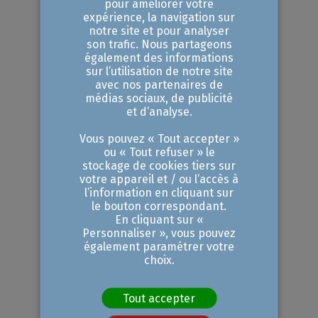
pour améliorer votre
expérience, la navigation sur
requises pour des métiers en tension
notre site et pour analyser
et faciliter leur intégration au sein de
son trafic. Nous partageons
également des informations
l'entreprise.
sur l’utilisation de notre site
avec nos partenaires de
médias sociaux, de publicité
et d’analyse.
La CCIAMP joue le rôle de tiers de
confiance entre France Travail et les
Vous pouvez « Tout accepter »
ou « Tout refuser » le
entreprises, favorisant ainsi le
stockage de cookies tiers sur
votre appareil et / ou l’accès à
recrutement et la croissance des
l’information en cliquant sur
entreprises locales.
le bouton correspondant.
En cliquant sur «
Personnaliser », vous pouvez
également paramétrer votre
L'avantage de la POE est double :
choix.
Tester les compétences
:
Tout accepter
L’entreprise peut évaluer les