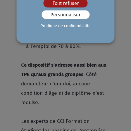
Tout refuser
aptitudes du demandeur d’emploi
Personnaliser
pendant le stage pratique.
Politique de confidentialité
Taux de retour à l’emploi élevé
: Le
dispositif affiche un taux de retour
à l’emploi de 70 à 80%.
Ce dispositif s'adresse aussi bien aux
TPE qu'aux grands groupes
. Côté
demandeur d'emploi, aucune
condition d'âge ni de diplôme n'est
requise.
Les experts de CCI Formation
étudient les besoins de l'entreprise