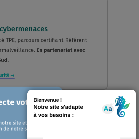
 cybermenaces
é TPE, parcours certifiant Référent
ermalveillance.
En partenariat avec
Sud.
curité →
notre site et pour
ration électronique
n de notre site avec
.
 choisir sa plateforme, anticiper les