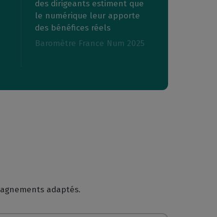
des dirigeants estiment que
le numérique leur apporte
des bénéfices réels
Baromètre France Num 2025
mpagnements adaptés.