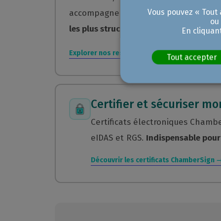
Vous pouvez « Tout a
accompagnements rIAlity Lab.
De la s
ou
les plus structurants.
En cliquan
Explorer nos ressources IA →
Tout accepter
Certifier et sécuriser 
Certificats électroniques Chamber
eIDAS et RGS.
Indispensable pour 
Découvrir les certificats ChamberSign 