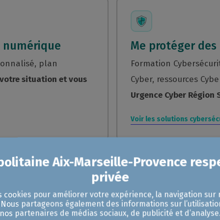
n numérique
Me protéger des
sonnalisé, plan
Formation Cybersécurit
votre situation et vous
Cyber, ressources Cyb
Urgence Cyber Région 
Voir les solutions cybersé
s cookies pour améliorer votre expérience, la navigation sur 
té
Passer à la factu
. Nous partageons également des informations sur l’utilisatio
nos partenaires de médias sociaux, de publicité et d’analyse
CCI Formation,
Comprendre la réforme,