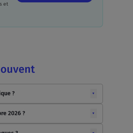
s et
souvent
ique ?
▼
bre 2026 ?
▼