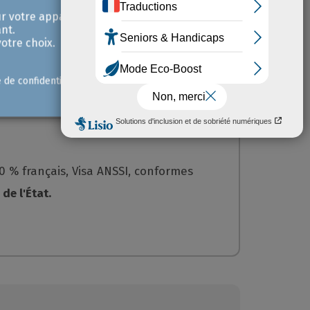
r votre appareil et /
bligatoire pour toutes les entreprises
nt.
otre choix.
e de confidentialité
00 % français, Visa ANSSI, conformes
de l'État.