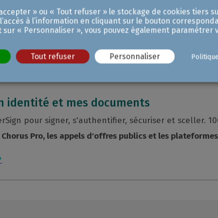
ccepter » ou « Tout refuser » le stockage de cookies tiers su
ensibilisation aux projets
échéances.
Réception o
 l’accès à l’information en cliquant sur le bouton corresponda
dès septembre 2026.
t sur « Personnaliser », vous pouvez également paramétrer v
Comprendre la réforme →
Tout refuser
Personnaliser
Politiqu
mon identité et mes documents
Sign pour signer, s'authentifier, sécuriser et sceller. 1
Chorus Pro, les appels d'offres publics et les plateformes 
→