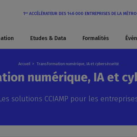
1
ACCÉLÉRATEUR DES 146 000 ENTREPRISES DE LA MÉTR
er
ation
Etudes & Data
Formalités
Évé
Accueil
Transformation numérique, IA et cybersécurité
tion numérique, IA et cy
Les solutions CCIAMP pour les entreprise