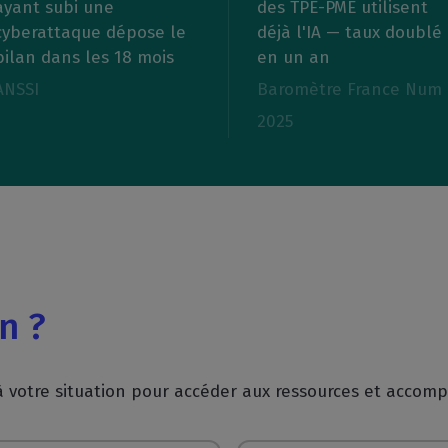
ayant subi une
des TPE-PME utilisent
cyberattaque dépose le
déjà l'IA — taux doublé
bilan dans les 18 mois
en un an
ANSSI
Baromètre France Num
2025
n ?
à votre situation pour accéder aux ressources et acco