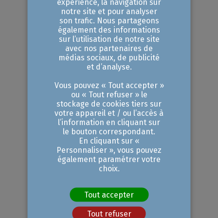
expérience, la navigation sur
5.
Choisir le montage
notre site et pour analyser
juridique
son trafic. Nous partageons
également des informations
Cette étape est délicate et doit
sur l’utilisation de notre site
avec nos partenaires de
être entreprise avec diplomatie.
médias sociaux, de publicité
et d’analyse.
Elle fait partie intégrante des
Vous pouvez « Tout accepter »
négociations de reprise de
ou « Tout refuser » le
l’entreprise.
stockage de cookies tiers sur
votre appareil et / ou l’accès à
l’information en cliquant sur
6.
Mettre en œuvre le
le bouton correspondant.
En cliquant sur «
Business Plan
Personnaliser », vous pouvez
également paramétrer votre
La mise en œuvre du Business
choix.
Plan est une étape obligatoire,
Tout accepter
surtout si vous souhaitez obtenir
des financements pour votre
Tout refuser