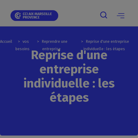
Skip
Skip
Aller
Skip
Skip
Panneau de gestion des cookies
to
to
au
to
to
main
main
contenu
breadcrumb
footer
navigation
navigation
principal
Main
navigation
mobile
Accueil
vos
Reprendre une
Reprise d'une entreprise
besoins
entreprise
individuelle : les étapes
Reprise d'une
entreprise
individuelle : les
étapes