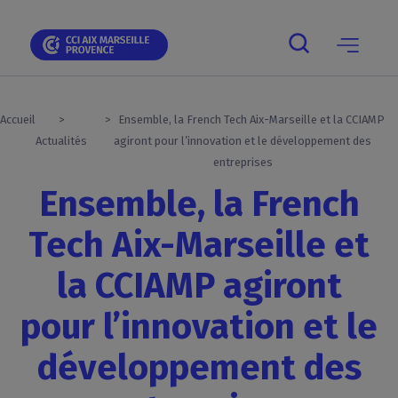
Skip
Skip
Aller
Skip
Skip
Panneau de gestion des cookies
to
to
au
to
to
main
main
contenu
breadcrumb
footer
navigation
navigation
principal
Main
navigation
mobile
Accueil
Ensemble, la French Tech Aix-Marseille et la CCIAMP
Actualités
agiront pour l’innovation et le développement des
entreprises
Ensemble, la French
Tech Aix-Marseille et
la CCIAMP agiront
pour l’innovation et le
développement des