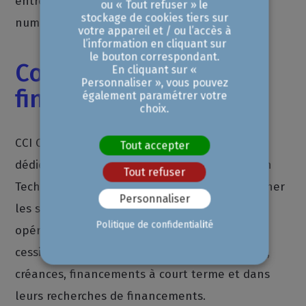
entreprises susceptibles de jeunes talents du
ou « Tout refuser » le
stockage de cookies tiers sur
numérique.
votre appareil et / ou l’accès à
l’information en cliquant sur
le bouton correspondant.
Contribuer au
En cliquant sur «
Personnaliser », vous pouvez
financement
également paramétrer votre
choix.
CCI Conseil et Finance, la filiale de la CCIAMP
Tout accepter
dédiée au financement, s’associera à la French
Tout refuser
Tech Aix-Marseille Région Sud pour accompagner
Personnaliser
les start-ups de l’écosystème dans leurs
Politique de confidentialité
opérations de financières : levée de fonds,
cession et acquisition d’entreprises, trésorerie,
créances, financements à court terme et dans
leurs recherches de financements.