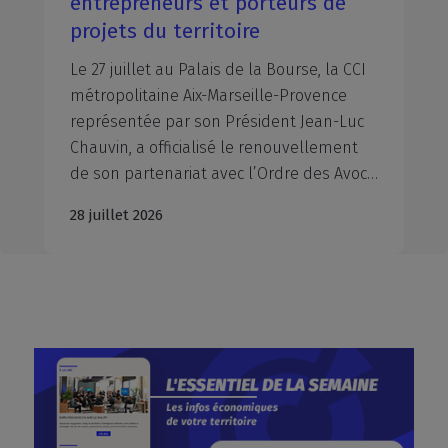
entrepreneurs et porteurs de
projets du territoire
Le 27 juillet au Palais de la Bourse, la CCI
métropolitaine Aix-Marseille-Provence
représentée par son Président Jean-Luc
Chauvin, a officialisé le renouvellement
de son partenariat avec l’Ordre des Avocats du Barreau d’Aix-en-Provence, représenté par Monsieur le Bâtonnier Xavier PIETRA, l’Ordre des Avocats du Barreau de Marseille, représenté par Maître Marie-Dominique Poinso-Pourtal, Bâtonnière et Maître Jean-Michel Ollier, Vice-Bâtonnier, la Chambre départementale des Notaires des Bouches-du-Rhône, représentée par Maître Alexis Boyer en l'absence de son Président, Maître Jean-Michel Moulin, et le Conseil Régional de l’Ordre des Experts-Comptables Provence-Alpes-Côte d’Azur, représenté par son Président, Nicolas Férand. À travers la signature de ces conventions, la CCIAMP et l’interprofession du droit et du chiffre réaffirment leur volonté commune de mobiliser leurs expertises respectives au profit des entrepreneurs et des dirigeants d'entreprise du territoire.
28 juillet 2026