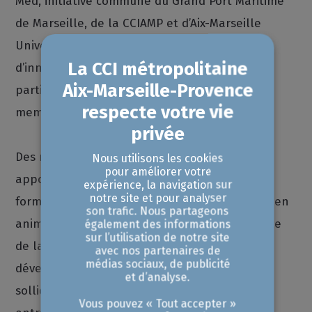
Med, initiative commune du Grand Port Maritime
de Marseille, de la CCIAMP et d’Aix-Marseille
Université, la French Tech relaiera les défis
d’innovation auprès de son écosystème,
participera au sourcing des candidats et sera
membre du jury.
Des membres du réseau de la French Tech
Nous utilisons les cookies
pour améliorer votre
apporteront aussi leurs expertises pour les
expérience, la navigation sur
notre site et pour analyser
formations numériques de l’
Ecole Pratique
ou en
son trafic. Nous partageons
animant des masterclass proposées par l’école
également des informations
sur l’utilisation de notre site
de la CCIAMP. L’association contribuera aussi à
avec nos partenaires de
médias sociaux, de publicité
développer l’apprentissage des élèves en
et d’analyse.
sollicitant ses membres, pour identifier des
Vous pouvez « Tout accepter »