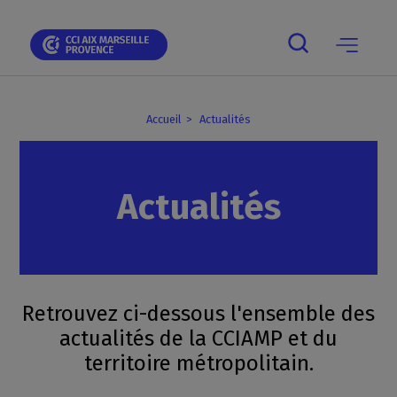
Skip
Skip
Aller
Skip
Skip
Panneau de gestion des cookies
to
to
au
to
to
main
main
contenu
breadcrumb
footer
navigation
navigation
principal
Main
navigation
mobile
Accueil
Actualités
Actualités
Retrouvez ci-dessous l'ensemble des
actualités de la CCIAMP et du
territoire métropolitain.