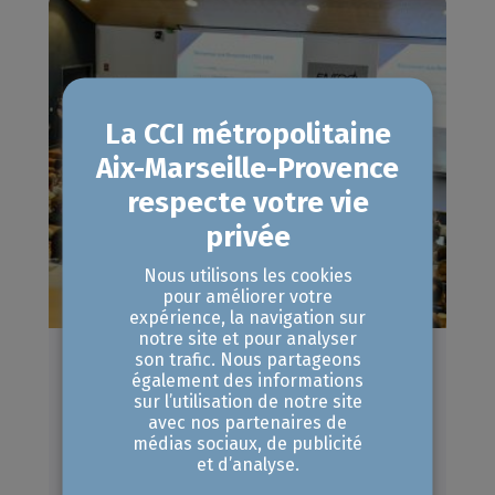
Nous utilisons les cookies
pour améliorer votre
expérience, la navigation sur
notre site et pour analyser
son trafic. Nous partageons
Rencontres ITER à
également des informations
sur l’utilisation de notre site
Aix-en-Provence : des besoins
avec nos partenaires de
identifiés pour des marchés à
médias sociaux, de publicité
et d’analyse.
conquérir !