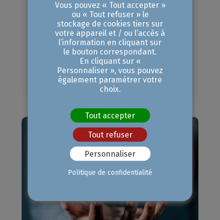
Vous pouvez « Tout accepter »
Organisées par le CEA, l’agence ITER
ou « Tout refuser » le
France et le réseau des CCI de Provence-
stockage de cookies tiers sur
Alpes-Côte d’Azur et placé sous le haut
votre appareil et / ou l’accès à
l’information en cliquant sur
Patronage de Roland Lescure,
le bouton correspondant.
ministre de l’Economie, des Finances et de la Souveraineté industrielle, les Rencontres ITER ont attiré plus de 460 entreprises de la filière industrielle à l’ENSOSP d’Aix-en-Provence le 7 juillet. Ce succès de fréquentation prouve l’intérêt qu’ils portent toujours au projet de réacteur international expérimental de fusion nucléaire, en construction à Cadarache. « Les compétences recherchées sont multiples, les portes ouvertes aux entreprises régionales, quelle que soit leur taille ou leur secteur d’activité » a rappelé le président de la CCI Aix-Marseille-Provence, Jean-Luc Chauvin. Les échanges ont démontré qu’il y a toujours des savoir-faire et des technologies à valoriser auprès d’ITER Organization, de l’agence européenne Fusion 4 Energy ou des groupes et consortium déjà impliqués… Et des bénéfices à en tirer pour l’essor de son entreprise !
En cliquant sur «
Personnaliser », vous pouvez
08 juillet 2026
également paramétrer votre
choix.
Tout accepter
Tout refuser
Personnaliser
Politique de confidentialité