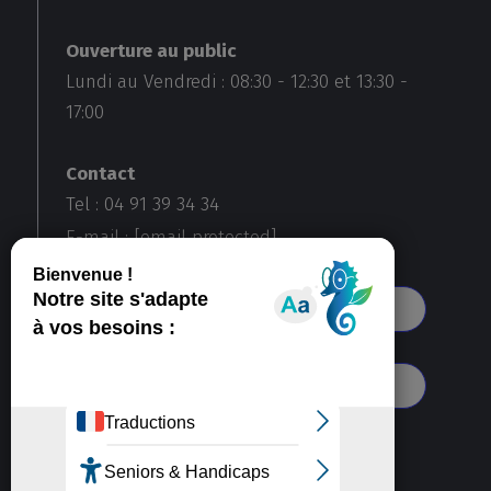
Ouverture au public
Lundi au Vendredi :
08:30
-
12:30
et
13:30
-
17:00
Contact
Tel : 04 91 39 34 34
E-mail :
[email protected]
Voir toutes nos agences
S'abonner à notre newsletter