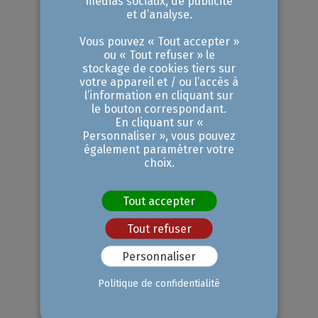
médias sociaux, de publicité
du réseau, d'autres machines ayant
et d’analyse.
pu être infectées. Désinfection des
Vous pouvez « Tout accepter »
postes et restauration des
ou « Tout refuser » le
stockage de cookies tiers sur
données avec vos sauvegardes.
votre appareil et / ou l’accès à
Changer l’ensemble des mots de
l’information en cliquant sur
le bouton correspondant.
passe (serveur et ordinateurs) et
En cliquant sur «
Personnaliser », vous pouvez
verrouiller l’ensemble des ports du
également paramétrer votre
choix.
serveur.
Ne jamais payer la rançon
Tout accepter
exigée.
Tout refuser
Communiquer immédiatement
sur l'attaque auprès de l'ensemble
Personnaliser
des utilisateurs.
Politique de confidentialité
Déposer plainte auprès du