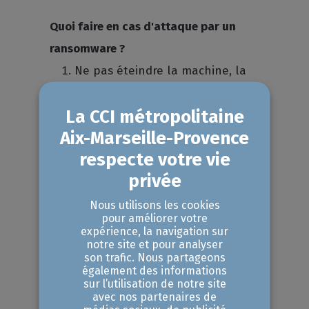
Quoi faire en cas d'attaque par un
ransomware ?
Ne pas éteindre la machine, la
déconnecter du réseau (arrêt du
Wi-Fi, débranchement du câble
Ethernet), afin d’éviter de propager
le chiffrement et la destruction
des dossiers partagés.
Prendre en photo les écrans et
Nous utilisons les cookies
pour améliorer votre
noter l'ensemble des actions
expérience, la navigation sur
notre site et pour analyser
réalisées.
son trafic. Nous partageons
Contacter le responsable
également des informations
sur l’utilisation de notre site
informatique. Vérifier l'intégralité
avec nos partenaires de