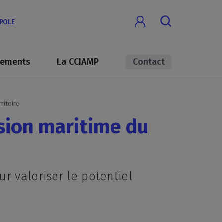
OPOLE
nements
La CCIAMP
Contact
ritoire
nsion maritime du
r valoriser le potentiel