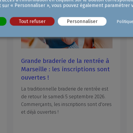
t sur « Personnaliser », vous pouvez également paramétrer v
Tout refuser
Personnaliser
Politiqu
ée à
Rencontres ITER à
sont
Aix-en-Provence : des besoins
identifiés pour des marchés à
conquérir !
est
26.
Organisées par le CEA, l’agence ITER
d'ores
France et le réseau des CCI de Provence-
Alpes-Côte d’Azur et placé sous le haut
Patronage de Roland Lescure,
ministre de l’Economie, des Finances et de la Souveraineté industrielle, les Rencontres ITER ont attiré plus de 460 entreprises de la filière industrielle à l’ENSOSP d’Aix-en-Provence le 7 juillet. Ce succès de fréquentation prouve l’intérêt qu’ils portent toujours au projet de réacteur international expérimental de fusion nucléaire, en construction à Cadarache. « Les compétences recherchées sont multiples, les portes ouvertes aux entreprises régionales, quelle que soit leur taille ou leur secteur d’activité » a rappelé le président de la CCI Aix-Marseille-Provence, Jean-Luc Chauvin. Les échanges ont démontré qu’il y a toujours des savoir-faire et des technologies à valoriser auprès d’ITER Organization, de l’agence européenne Fusion 4 Energy ou des groupes et consortium déjà impliqués… Et des bénéfices à en tirer pour l’essor de son entreprise !