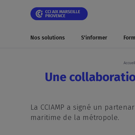
Skip
Skip
Aller
Skip
Skip
Panneau de gestion des cookies
to
to
au
to
to
main
main
contenu
breadcrumb
footer
navigation
navigation
principal
Main
navigation
Nos solutions
S'informer
Form
Accuei
Une collaboratio
La CCIAMP a signé un partenari
maritime de la métropole.