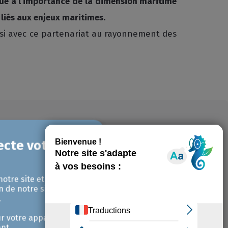
que à l’importance de la dimension maritime
 liés aux enjeux maritimes.
nsi avec ce partenariat au rayonnement des
notre site et pour
n de notre site avec
.
r votre appareil et /
nt.