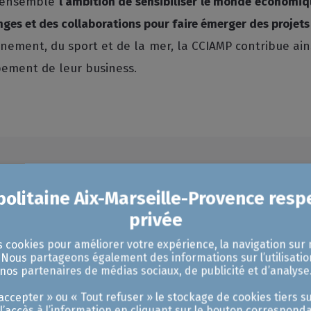
s ensemble
l’ambition de sensibiliser le monde économi
nges et des collaborations pour faire émerger des projets
nnement, du sport et de la mer, la CCIAMP contribue ai
pement de leur business.
Nos dernières actualités
s cookies pour améliorer votre expérience, la navigation sur 
. Nous partageons également des informations sur l’utilisatio
nos partenaires de médias sociaux, de publicité et d’analyse
ccepter » ou « Tout refuser » le stockage de cookies tiers su
 l’accès à l’information en cliquant sur le bouton corresponda