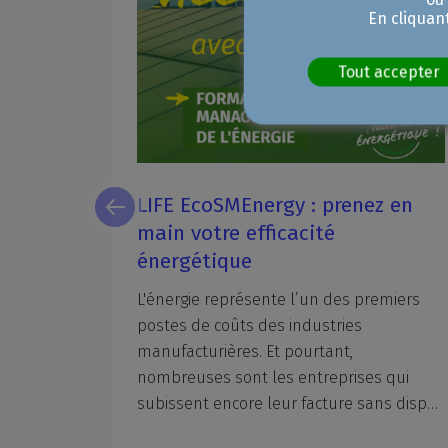
En cliquan
Tout accepter
renez en
Grande braderie de la rentr
Marseille : les inscriptions 
ouvertes !
es premiers
La
traditionnelle
braderie
de
rentrée
ries
de
retour
le
samedi
5
septembre
20
t,
Commerçants,
les
inscriptions
sont
prises qui
et
déjà
ouvertes
!
subissent encore leur facture sans disposer des outils pour inverser la tendance. La CCI métropolitaine Aix-Marseille-Provence (CCIAMP), lauréate du programme européen LIFE EcoSMEnergy cofinancé par l'Union européenne, propose aux entreprises un accompagnement adapté et gratuit pour les entreprises participantes.