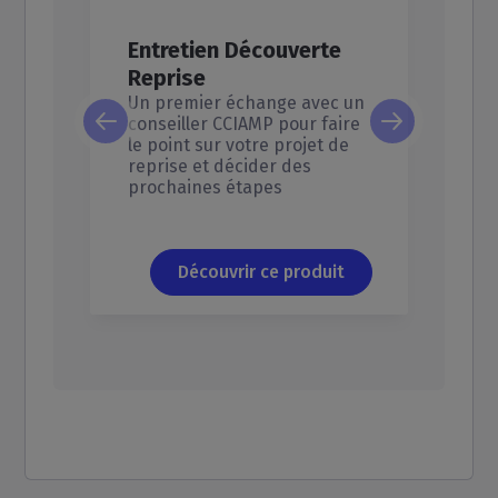
:
Re
Entretien
Découverte
t
Dé
Reprise
si
en
Un premier échange avec un
vous
La 
conseiller CCIAMP pour faire
vou
le point sur votre projet de
ur
cha
reprise et décider des
réu
prochaines étapes
Comprendre le processus, préparer un projet cohérent, acquérir méthode, outils et connaissances… Cette formation de 5 jours est faite pour passer de l’intention à un plan de reprise structuré, chiffré et finançable.
t
Découvrir ce produit