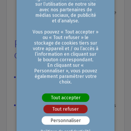
Vous pouvez y sauvegarder vos
sur l’utilisation de notre site
avec nos partenaires de
documents en ligne et reprendre lorsque
médias sociaux, de publicité
et d’analyse.
vous le voulez.
Vous pouvez « Tout accepter »
ou « Tout refuser » le
Pourquoi nous
stockage de cookies tiers sur
votre appareil et / ou l’accès à
choisir ?
l’information en cliquant sur
le bouton correspondant.
En cliquant sur «
Personnaliser », vous pouvez
également paramétrer votre
Vous pouvez contacter un conseiller CCI
choix.
pour vous accompagner dans votre
projet
Tout accepter
Vous construisez votre business plan pas
Tout refuser
à pas en utilisant le modèle de calcul
Personnaliser
fourni dans la plateforme