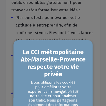
outils disponibles gratuitement pour
trouver et/ou formaliser votre idée :
Plusieurs tests pour évaluer votre
aptitude à entreprendre, afin de
confirmer si vous êtes prêt à vous lancer
et si votre personnalité correspond à
votre projet
Des fiches pratiques en création
d'entreprise : des conseils pour l'étude
de marché, la stratégie opérationnelle,
l'aspect financier, les notions juridiques,
Nous utilisons les cookies
fiscales…
pour améliorer votre
expérience, la navigation sur
Un aide à la création du business model
notre site et pour analyser
son trafic. Nous partageons
et du business plan étape par étape.
également des informations