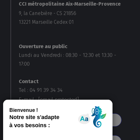
CCI métropolitaine Aix-Marseille-Provence
9, la Canebière - CS 21856
13221
Marseille Cedex 01
Ouverture au public
Lundi au Vendredi :
08:30
-
12:30
et
13:30
-
17:00
Contact
Tel : 04 91 39 34 34
E-mail :
[email protected]
Voir toutes nos agences