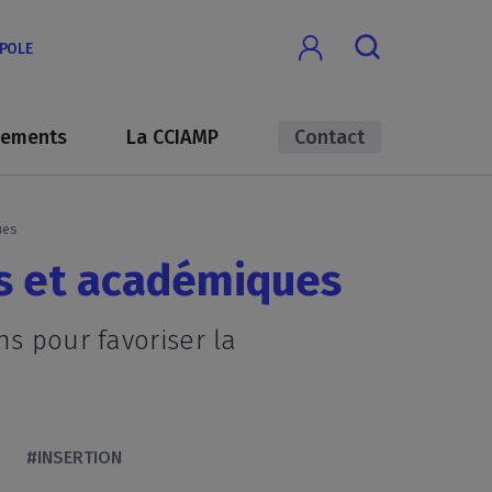
OPOLE
nements
La CCIAMP
Contact
ues
 et académiques
ns pour favoriser la
#INSERTION