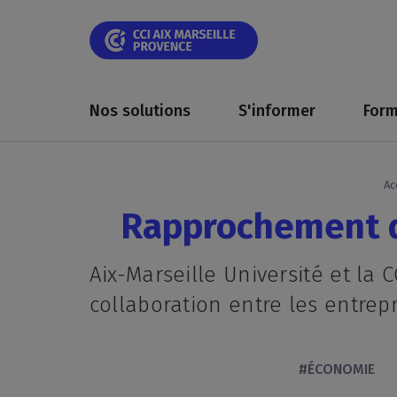
Skip
Skip
Aller
Skip
Skip
Panneau de gestion des cookies
to
to
au
to
to
main
main
contenu
breadcrumb
footer
navigation
navigation
principal
Main
navigation
Nos solutions
S'informer
Form
Ac
Rapprochement 
Aix-Marseille Université et la
collaboration entre les entrepr
#ÉCONOMIE