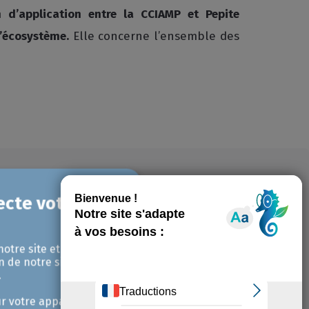
 d’application entre la CCIAMP et Pepite
l’écosystème.
Elle concerne l’ensemble des
notre site et pour
n de notre site avec
.
r votre appareil et /