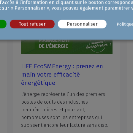
 l’accès à l’information en cliquant sur le bouton corresponda
t sur « Personnaliser », vous pouvez également paramétrer v
Tout refuser
Personnaliser
Politiqu
Grande braderie de la rentrée à
Zoo
Marseille : les inscriptions sont
d'e
ouvertes !
202
La
traditionnelle
braderie
de
rentrée
est
Combi
de
retour
le
samedi
5
septembre
2026.
d’ex
Commerçants,
les
inscriptions
sont
d'ores
été a
et
déjà
ouvertes
!
Aix-M