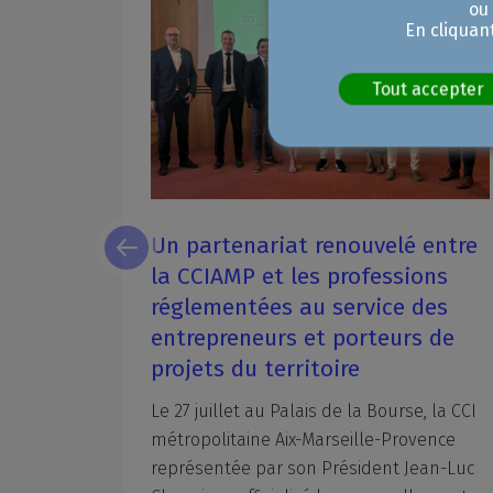
ou
En cliquan
Tout accepter
e
LIFE EcoSMEnergy : prenez en
main votre efficacité
énergétique
L'énergie représente l’un des premiers
postes de coûts des industries
manufacturières. Et pourtant,
CI
nombreuses sont les entreprises qui
subissent encore leur facture sans disposer des outils pour inverser la tendance. La CCI métropolitaine Aix-Marseille-Provence (CCIAMP), lauréate du programme européen LIFE EcoSMEnergy cofinancé par l'Union européenne, propose aux entreprises un accompagnement adapté et gratuit pour les entreprises participantes.
c