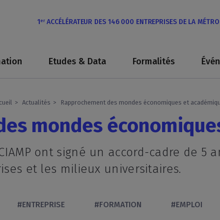
1
ACCÉLÉRATEUR DES 146 000 ENTREPRISES DE LA MÉTR
er
ation
Etudes & Data
Formalités
Évé
cueil
Actualités
Rapprochement des mondes économiques et académiq
des mondes économiques
 CCIAMP ont signé un accord-cadre de 5 a
ises et les milieux universitaires.
#ENTREPRISE
#FORMATION
#EMPLOI