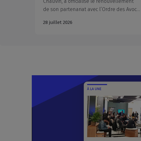
de son partenariat avec l’Ordre des Avocats du Barreau d’Aix-en-Provence, représenté par Monsieur le Bâtonnier Xavier PIETRA, l’Ordre des Avocats du Barreau de Marseille, représenté par Maître Marie-Dominique Poinso-Pourtal, Bâtonnière et Maître Jean-Michel Ollier, Vice-Bâtonnier, la Chambre départementale des Notaires des Bouches-du-Rhône, représentée par Maître Alexis Boyer en l'absence de son Président, Maître Jean-Michel Moulin, et le Conseil Régional de l’Ordre des Experts-Comptables Provence-Alpes-Côte d’Azur, représenté par son Président, Nicolas Férand. À travers la signature de ces conventions, la CCIAMP et l’interprofession du droit et du chiffre réaffirment leur volonté commune de mobiliser leurs expertises respectives au profit des entrepreneurs et des dirigeants d'entreprise du territoire.
22 juillet 2026