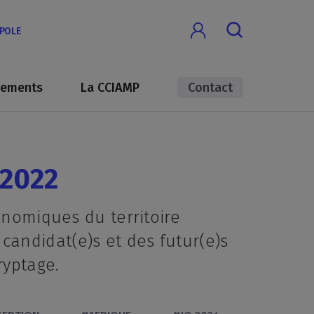
OPOLE
nements
La CCIAMP
Contact
 2022
onomiques du territoire
andidat(e)s et des futur(e)s
cryptage.