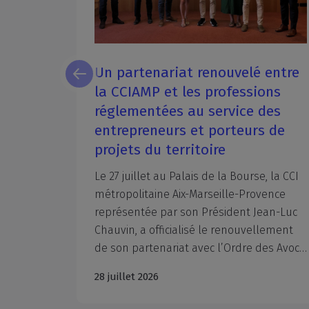
 :
Un partenariat renouvelé entre
aborder
la CCIAMP et les professions
réglementées au service des
entrepreneurs et porteurs de
projets du territoire
uvent
 le
Le 27 juillet au Palais de la Bourse, la CCI
es
métropolitaine Aix-Marseille-Provence
égrer de
représentée par son Président Jean-Luc
nouvelles obligations réglementaires ou préparer les évolutions de votre entreprise. Management, tutorat, RH, développement personnel, commerce international… CCI Formation Aix-Marseille-Provence accompagne les entreprises avec des formations concrètes, opérationnelles et adaptées aux enjeux du terrain. Anticiper dès maintenant, c'est aussi s'assurer de disposer des compétences dont vous aurez besoin à la rentrée.
Chauvin, a officialisé le renouvellement
de son partenariat avec l’Ordre des Avocats du Barreau d’Aix-en-Provence, représenté par Monsieur le Bâtonnier Xavier PIETRA, l’Ordre des Avocats du Barreau de Marseille, représenté par Maître Marie-Dominique Poinso-Pourtal, Bâtonnière et Maître Jean-Michel Ollier, Vice-Bâtonnier, la Chambre départementale des Notaires des Bouches-du-Rhône, représentée par Maître Alexis Boyer en l'absence de son Président, Maître Jean-Michel Moulin, et le Conseil Régional de l’Ordre des Experts-Comptables Provence-Alpes-Côte d’Azur, représenté par son Président, Nicolas Férand. À travers la signature de ces conventions, la CCIAMP et l’interprofession du droit et du chiffre réaffirment leur volonté commune de mobiliser leurs expertises respectives au profit des entrepreneurs et des dirigeants d'entreprise du territoire.
28 juillet 2026