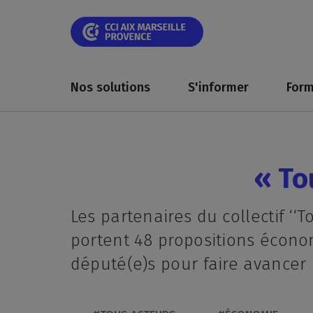
Skip
Skip
Aller
Skip
Skip
Panneau de gestion des cookies
to
to
au
to
to
main
main
contenu
breadcrumb
footer
navigation
navigation
principal
Main
navigation
Nos solutions
S'informer
Form
« To
Les partenaires du collectif ‘‘
portent 48 propositions écono
député(e)s pour faire avancer 