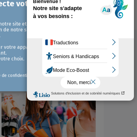
notre site et pour
n de notre site avec
.
r votre appareil et /
nt.
otre choix.
e de confidentialité