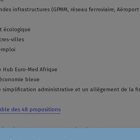
des infrastructures (GPMM, réseau ferroviaire, Aéroport
et écologique
res-villes
’emploi
e Hub Euro-Med Afrique
l’économie bleue
ne simplification administrative et un allégement de la fi
ble des 48 propositions
tion des entrepreneurs entre les deux tours.