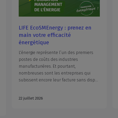
LIFE EcoSMEnergy : prenez en
main votre efficacité
énergétique
L'énergie représente l’un des premiers
postes de coûts des industries
manufacturières. Et pourtant,
nombreuses sont les entreprises qui
subissent encore leur facture sans disposer des outils pour inverser la tendance. La CCI métropolitaine Aix-Marseille-Provence (CCIAMP), lauréate du programme européen LIFE EcoSMEnergy cofinancé par l'Union européenne, propose aux entreprises un accompagnement adapté et gratuit pour les entreprises participantes.
22 juillet 2026