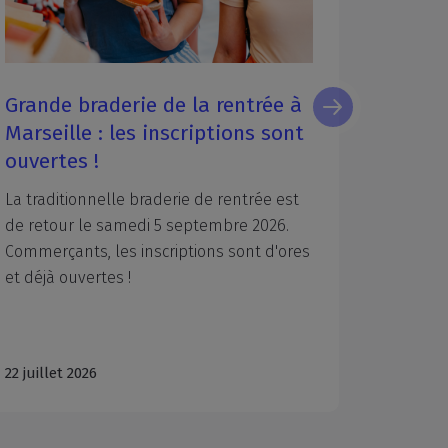
Grande braderie de la rentrée à
Zoom s
Marseille : les inscriptions sont
d'expl
ouvertes !
2025
La
traditionnelle
braderie
de
rentrée
est
Combien
de
retour
le
samedi
5
septembre
2026.
d’exten
Commerçants,
les
inscriptions
sont
d'ores
été acco
et
déjà
ouvertes
!
Aix-Mars
22 juillet 2026
06 août 