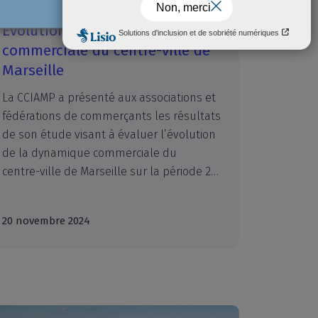
Evolution de la dynamique
commerciale du centre-ville de
Marseille
La CCIAMP a présenté aux associations et
fédérations de commerçants les résultats
de son étude visant à évaluer l’évolution
de la dynamique commerciale du
centre-ville de Marseille sur la période 2021-2023. Cette étude a consisté en l’analyse de l’évolution de l’offre commerciale sur les principaux axes marchands du centre-ville de Marseille, l’analyse des valeurs locatives et fonds de commerce sur le périmètre ainsi que celle de l’activité commerciale selon le ressenti des commerçants. Plus de 200 commerçants ont répondu à l’enquête.
20 novembre 2024