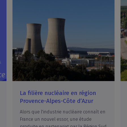
La filière nucléaire en région
Provence-Alpes-Côte d’Azur
Alors que l'industrie nucléaire connaît en
France un nouvel essor, une étude
produite en partenariat par la Région Sud