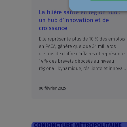
La filière santé en région Sud :
un hub d’innovation et de
croissance
Elle représente plus de 10 % des emplois
en PACA, génère quelque 34 milliards
d'euros de chiffre d'affaires et représente
14 % des brevets déposés au niveau
régional. Dynamique, résiliente et innovante, la filière Santé a été passée au scanner par les experts de Connaissance du Territoire-Région Sud et le réseau CCI Provence-Alpes-Côte d'Azur- en collaboration avec Eurobiomed et le soutien de risingSUD.
06 février 2025