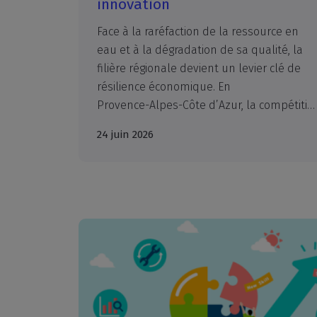
innovation
Face à la raréfaction de la ressource en
eau et à la dégradation de sa qualité, la
filière régionale devient un levier clé de
résilience économique. En
Provence-Alpes-Côte d’Azur, la compétitivité de nombreuses activités dépend déjà des solutions innovantes déployées par les acteurs de l’eau. Cette étude inédite en révèle le poids, les fragilités et le potentiel.
24 juin 2026