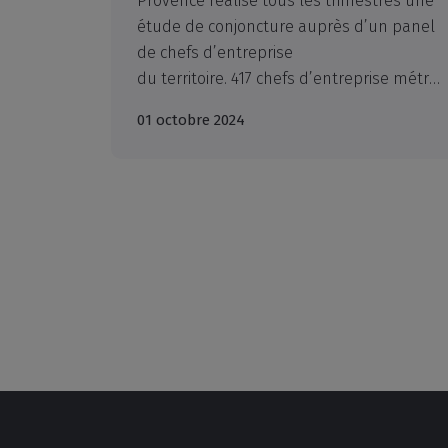
Provence réalise tous les trimestres une
étude de conjoncture auprès d’un panel
de chefs d’entreprise
du territoire. 417 chefs d’entreprise métropolitains ont répondu à notre enquête portant sur leur activité du 2e trimestre 2024, avec un point d’actualité à la date d’enquête, soit du 17 juillet au 20 septembre 2024.
01 octobre 2024