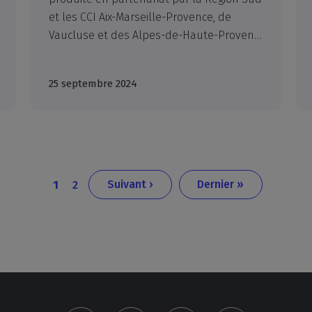
et les CCI Aix-Marseille-Provence, de
Vaucluse et des Alpes-de-Haute-Provence permet d’établir et de resituer la place de notre région dans le paysage nucléaire français apportant un éclairage inédit sur les sous-traitants régionaux et leurs perspectives de développement.
25 septembre 2024
Page
Dernière
Page
Page
Suivant ›
Dernier »
1
2
courante
suivante
page