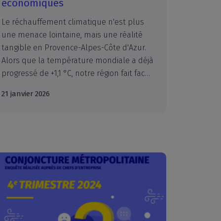
économiques
Le réchauffement climatique n'est plus
une menace lointaine, mais une réalité
tangible en Provence-Alpes-Côte d'Azur.
Alors que la température mondiale a déjà
progressé de +1,1 °C, notre région fait face à une accélération alarmante des phénomènes extrêmes. Cette étude inédite, réalisée dans le cadre d’un partenariat entre la Région Provence-Alpes-Côte d’Azur et le réseau régional des CCI de Provence-Alpes-Côte d’Azur, décrypte les conséquences directes du climat sur l'économie régionale, l'emploi et nos modes de vie d'ici à 2050.
21 janvier 2026