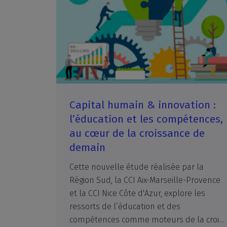
Capital humain & innovation :
l’éducation et les compétences,
au cœur de la croissance de
demain
Cette nouvelle étude réalisée par la
Région Sud, la CCI Aix-Marseille-Provence
et la CCI Nice Côte d'Azur, explore les
ressorts de l’éducation et des
compétences comme moteurs de la croissance de demain. Entre excellence scientifique, soutien public à la R&D et fragilités structurelles persistantes, la France doit renforcer l’articulation entre éducation, compétences et innovation pour soutenir une croissance durable et inclusive.