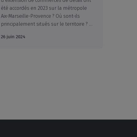
d’extension de commerces de détail ont
été accordés en 2023 sur la métropole
Aix-Marseille-Provence ? Où sont-ils
principalement situés sur le territoire ? Quelle est la nature de ces projets ? Décryptage.
26 juin 2024