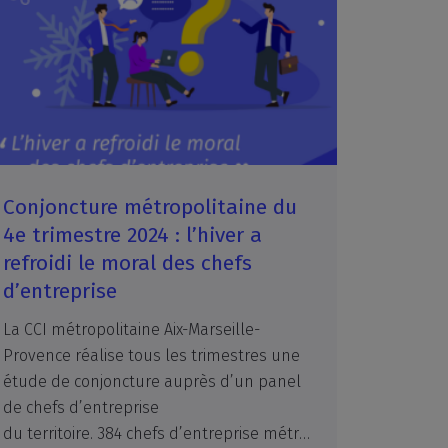
Conjoncture métropolitaine du
4e trimestre 2024 : l’hiver a
refroidi le moral des chefs
d’entreprise
La CCI métropolitaine Aix-Marseille-
Provence réalise tous les trimestres une
étude de conjoncture auprès d’un panel
de chefs d’entreprise
du territoire. 384 chefs d’entreprise métropolitains ont répondu à notre enquête portant sur leur activité du 4e trimestre 2024, avec un point d’actualité à la date d’enquête, soit du 13 janvier au 13 février 2025.