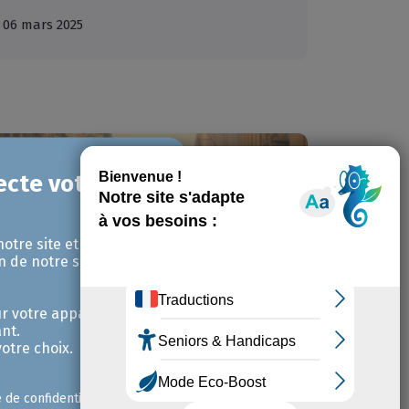
06 mars 2025
notre site et pour
n de notre site avec
.
r votre appareil et /
nt.
otre choix.
e de confidentialité