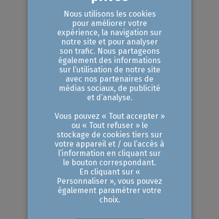
détail, des hypermarchés et
Nous utilisons les cookies
complexes commerciaux peri-urbains
pour améliorer votre
expérience, la navigation sur
notre site et pour analyser
son trafic. Nous partageons
Branche des commerces de
également des informations
l’automobile
sur l’utilisation de notre site
avec nos partenaires de
le dimanche 19 janvier 2020
médias sociaux, de publicité
et d’analyse.
le dimanche 26 janvier 2020,
le dimanche 15 mars 2020,
Vous pouvez « Tout accepter »
ou « Tout refuser » le
le dimanche 22 mars 2020,
stockage de cookies tiers sur
votre appareil et / ou l’accès à
le dimanche 14 juin 2020,
l’information en cliquant sur
le dimanche 21 juin 2020,
le bouton correspondant.
En cliquant sur «
le dimanche 13 septembre 2020,
Personnaliser », vous pouvez
également paramétrer votre
le dimanche 20 septembre 2020,
choix.
le dimanche 11 octobre 2020,