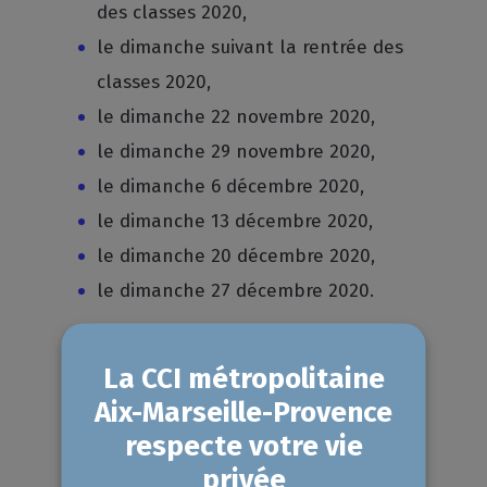
des classes 2020,
le dimanche suivant la rentrée des
classes 2020,
le dimanche 22 novembre 2020,
le dimanche 29 novembre 2020,
le dimanche 6 décembre 2020,
le dimanche 13 décembre 2020,
le dimanche 20 décembre 2020,
le dimanche 27 décembre 2020.
Téléchargez l'arrêté municipal
portant dérogation collective à la
règle du repos dominical des salariés
de la branche des commerces de