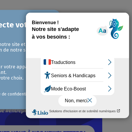
notre site et pour
n de notre site avec
.
r votre appareil et /
nt.
otre choix.
e de confidentialité