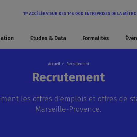
1
ACCÉLÉRATEUR DES 146 000 ENTREPRISES DE LA MÉTR
er
ation
Etudes & Data
Formalités
Évé
Accueil
Recrutement
Recrutement
ment les offres d'emplois et offres de st
Marseille-Provence.