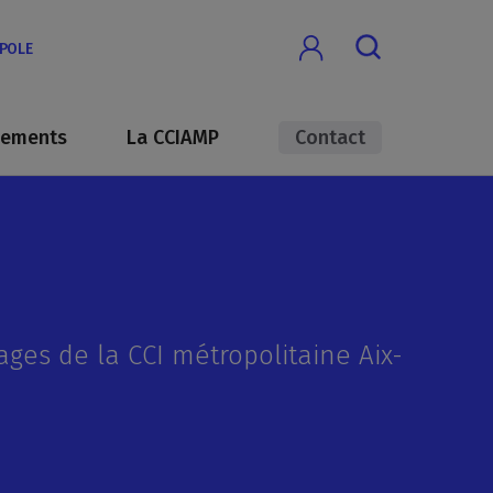
OPOLE
nements
La CCIAMP
Contact
ages de la CCI métropolitaine Aix-