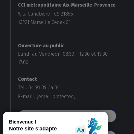
CCI métropolitaine Aix-Marseille-Provence
9, la Canebière - CS 21856
13221
Marseille Cedex 01
Ouverture au public
Lundi au Vendredi :
08:30
-
12:30
et
13:30
-
17:00
Contact
Tel : 04 91 39 34 34
E-mail :
[email protected]
Voir toutes nos agences