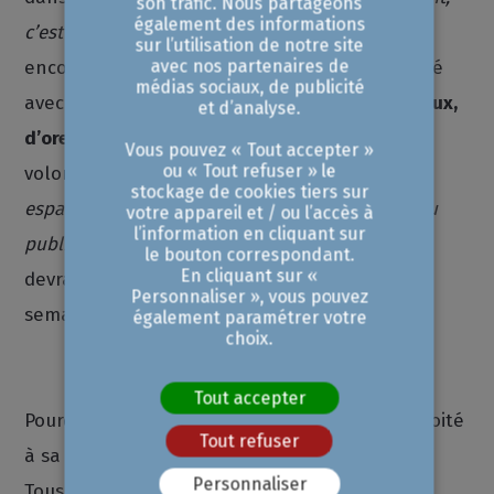
son trafic. Nous partageons
également des informations
c’est bien là que se situe la clé
», appuie-t-il
sur l’utilisation de notre site
avec nos partenaires de
encore, évoquant par ailleurs le travail amorcé
médias sociaux, de publicité
avec
une trentaine de partenaires internationaux,
et d’analyse.
d’ores et déjà fédérés autour de NEEDE
. Ainsi la
Vous pouvez « Tout accepter »
ou « Tout refuser » le
volonté est là, à présent faut-il «
libérer un
stockage de cookies tiers sur
espace suffisant pour accueillir massivement du
votre appareil et / ou l’accès à
l’information en cliquant sur
public
». L’implantation du lieu, en réflexion,
le bouton correspondant.
En cliquant sur «
devrait être divulguée dans les prochaines
Personnaliser », vous pouvez
semaines.
également paramétrer votre
choix.
Tout accepter
Pourquoi pas sur l’ile du Frioul, écrin non exploité
Tout refuser
à sa juste valeur, déjà identifié par le collectif
Personnaliser
Tous Acteurs comme idéal pour devenir ce