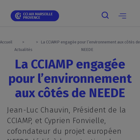
Skip
Skip
Aller
Skip
Skip
Panneau de gestion des cookies
to
to
au
to
to
main
main
contenu
breadcrumb
footer
navigation
navigation
principal
Main
navigation
mobile
Accueil
La CCIAMP engagée pour l’environnement aux côtés de
Actualités
NEEDE
La CCIAMP engagée
pour l’environnement
aux côtés de NEEDE
Jean-Luc Chauvin, Président de la
CCIAMP, et Cyprien Fonvielle,
cofondateur du projet européen