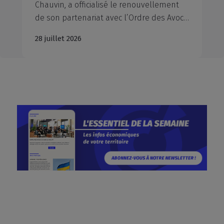
Chauvin, a officialisé le renouvellement
de son partenariat avec l’Ordre des Avocats du Barreau d’Aix-en-Provence, représenté par Monsieur le Bâtonnier Xavier PIETRA, l’Ordre des Avocats du Barreau de Marseille, représenté par Maître Marie-Dominique Poinso-Pourtal, Bâtonnière et Maître Jean-Michel Ollier, Vice-Bâtonnier, la Chambre départementale des Notaires des Bouches-du-Rhône, représentée par Maître Alexis Boyer en l'absence de son Président, Maître Jean-Michel Moulin, et le Conseil Régional de l’Ordre des Experts-Comptables Provence-Alpes-Côte d’Azur, représenté par son Président, Nicolas Férand. À travers la signature de ces conventions, la CCIAMP et l’interprofession du droit et du chiffre réaffirment leur volonté commune de mobiliser leurs expertises respectives au profit des entrepreneurs et des dirigeants d'entreprise du territoire.
28 juillet 2026