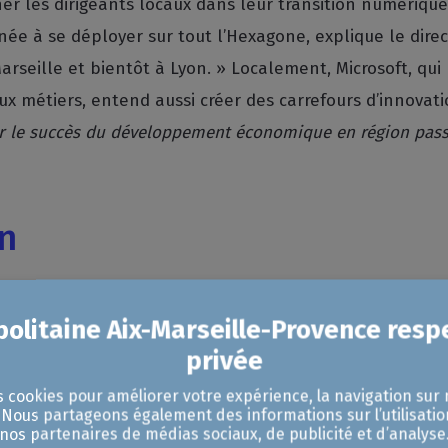
er les dirigeants locaux dans leur transition numérique
née à se déployer sur tout l’Hexagone, explique le dire
arseille et bientôt à Lyon. » Localement, Microsoft, qui
ux métiers, entend aussi créer des carrefours d’innova
r le succès du développement économique en région pass
en
ut le monde parle le même langage en matière d’IA. Cer
 Steria Next, entre autres missions, organisera ateliers 
que, explique sa directrice conseil Méditerranée Carol
s cookies pour améliorer votre expérience, la navigation sur 
en plus animés par une logique de congruence, par le fait 
. Nous partageons également des informations sur l’utilisatio
s démonstrateurs en mode phygital, lesquels «
ont voca
nos partenaires de médias sociaux, de publicité et d’analyse