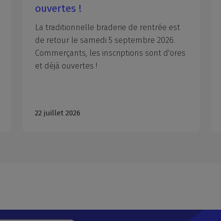
la rentrée avec des
compétences renforcées
L'activité économique ralentit souvent
pendant la période estivale. C'est le
moment idéal pour développer les
compétences de vos équipes, intégrer de
nouvelles obligations réglementaires ou préparer les évolutions de votre entreprise. Management, tutorat, RH, développement personnel, commerce international… CCI Formation Aix-Marseille-Provence accompagne les entreprises avec des formations concrètes, opérationnelles et adaptées aux enjeux du terrain. Anticiper dès maintenant, c'est aussi s'assurer de disposer des compétences dont vous aurez besoin à la rentrée.
28 juillet 2026