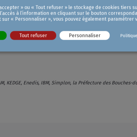
à encore le grand public à l’IA... et éventuellement susc
ccepter » ou « Tout refuser » le stockage de cookies tiers su
 l’accès à l’information en cliquant sur le bouton corresponda
les cibles du groupe.
t sur « Personnaliser », vous pouvez également paramétrer v
a vitesse supérieure. Un enjeu vital pour Jean-Luc Chau
Tout refuser
Personnaliser
Politiqu
on disparaît, soit on opte pour les nouvelles technologies, i
CISAM, KEDGE, Enedis, IBM, Simplon, la Préfecture des Bouches-