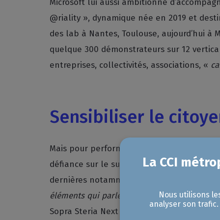
Microsoft lui aussi ambitionne d’accompagn
@riality », dynamique née en 2019 et desti
des lab à Nantes, Toulouse, aujourd’hui à M
quelque 300 démonstrateurs sur 12 vertica
entreprises, collectivités, associations, «
ca
Sensibiliser le citoy
Mais pour performer, encore faut-il que to
défiance sur le sujet, voilà pourquoi Sopra
dernières notamment sur le thème de l’éthi
Nous utilisons le
éléments qui parlent aux étudiants, de plus 
analyser son trafic
Sopra Steria Next déploiera également se