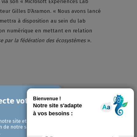
 via son « Microsoft Experiences Lab
cteur Gilles D’Aramon. « Nous avons lancé
 mettra à disposition au sein du lab
tion numérique en mettant en relation
e par la fédération des écosystèmes
».
tains publics sont encore parfois dans la
d’experts ou encore conférences, ces
ine Lébrard. «
Ce sont par ailleurs des
notre site et pour
de trouver du sens dans leur activité.
»
n de notre site avec
tion à dévoiler des exemples d’usage
» de
.