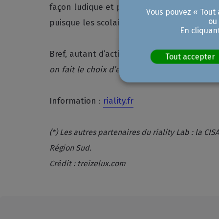
façon ludique et pédagogique pour initier l
Vous pouvez « Tout a
ou
puisque les scolaires figurent aussi parmi 
En cliquan
Bref, autant d’actions destinées à passer l
Tout accepter
on fait le choix d’en rester à la pellicule et 
Information :
riality.fr
(*) Les autres partenaires du riality Lab : la 
Région Sud.
Crédit : treizelux.com