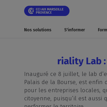
Skip
Skip
Aller
Skip
Skip
Panneau de gestion des cookies
to
to
au
to
to
main
main
contenu
breadcrumb
footer
navigation
navigation
principal
Main
navigation
Nos solutions
S'informer
Form
riality Lab :
Inauguré ce 8 juillet, le lab d’
Palais de la Bourse, est enfin
pour les entreprises locales, q
citoyenne, puisqu’il est aussi
performer le territoire.