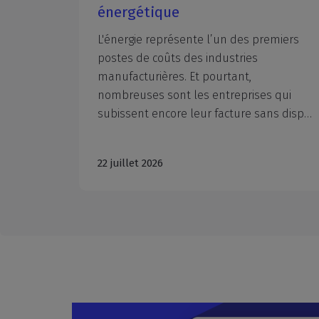
és à
Tout au long de l’année, la CCI Aix-
Marseille-Provence organise de
nombreux événements et rencontres
TER
autour de l’entrepreneuriat, la transition
rovence-
énergétique, la franchise, la transmission, l'orientation, … Découvrez les événements à ne pas manquer d’ici la fin de l’année. A vos agendas !
le haut
ministre de l’Economie, des Finances et de la Souveraineté industrielle, les Rencontres ITER ont attiré plus de 460 entreprises de la filière industrielle à l’ENSOSP d’Aix-en-Provence le 7 juillet. Ce succès de fréquentation prouve l’intérêt qu’ils portent toujours au projet de réacteur international expérimental de fusion nucléaire, en construction à Cadarache. « Les compétences recherchées sont multiples, les portes ouvertes aux entreprises régionales, quelle que soit leur taille ou leur secteur d’activité » a rappelé le président de la CCI Aix-Marseille-Provence, Jean-Luc Chauvin. Les échanges ont démontré qu’il y a toujours des savoir-faire et des technologies à valoriser auprès d’ITER Organization, de l’agence européenne Fusion 4 Energy ou des groupes et consortium déjà impliqués… Et des bénéfices à en tirer pour l’essor de son entreprise !
29 juillet 2026