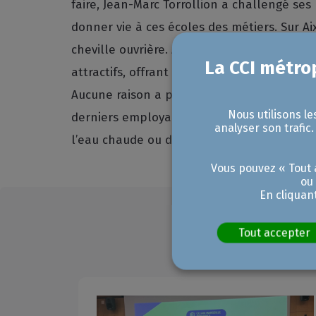
faire, Jean-Marc Torrollion a challengé ses
donner vie à ces écoles des métiers. Sur Ai
cheville ouvrière. À l’échelle de la « Métro
attractifs, offrant de beaux niveaux de ré
Aucune raison a priori pour qu’ils rebuten
Nous utilisons le
derniers employables, opérationnels via de
analyser son trafic
l’eau chaude ou de faire dans l’exotisme, m
Vous pouvez « Tout a
ou
En cliquan
Tout accepter