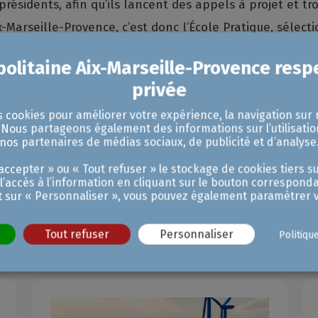
 présidents, afin qu’ils lancent des appels à projet et t
x-Marseille-Provence, c’est donc l’École Pratique, sélect
pole, l’immobilier c’est 450 entreprises et 3500 salariés.
munération », avance de son côté Didier Bertrand, prési
t d’éventuels candidats. Ne manque donc qu’à concilier 
s cookies pour améliorer votre expérience, la navigation sur 
s formations adaptées. Et reconnues par l’éducation nati
. Nous partageons également des informations sur l’utilisatio
ais de s’inscrire dans la nomenclature de la profession
nos partenaires de médias sociaux, de publicité et d’analyse
ccepter » ou « Tout refuser » le stockage de cookies tiers su
 l’accès à l’information en cliquant sur le bouton corresponda
t sur « Personnaliser », vous pouvez également paramétrer v
Nos dernières actualités
Tout refuser
Personnaliser
Politiqu