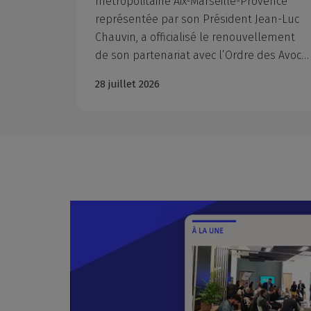
métropolitaine Aix-Marseille-Provence
égrer de
représentée par son Président Jean-Luc
nouvelles obligations réglementaires ou préparer les évolutions de votre entreprise. Management, tutorat, RH, développement personnel, commerce international… CCI Formation Aix-Marseille-Provence accompagne les entreprises avec des formations concrètes, opérationnelles et adaptées aux enjeux du terrain. Anticiper dès maintenant, c'est aussi s'assurer de disposer des compétences dont vous aurez besoin à la rentrée.
Chauvin, a officialisé le renouvellement
de son partenariat avec l’Ordre des Avocats du Barreau d’Aix-en-Provence, représenté par Monsieur le Bâtonnier Xavier PIETRA, l’Ordre des Avocats du Barreau de Marseille, représenté par Maître Marie-Dominique Poinso-Pourtal, Bâtonnière et Maître Jean-Michel Ollier, Vice-Bâtonnier, la Chambre départementale des Notaires des Bouches-du-Rhône, représentée par Maître Alexis Boyer en l'absence de son Président, Maître Jean-Michel Moulin, et le Conseil Régional de l’Ordre des Experts-Comptables Provence-Alpes-Côte d’Azur, représenté par son Président, Nicolas Férand. À travers la signature de ces conventions, la CCIAMP et l’interprofession du droit et du chiffre réaffirment leur volonté commune de mobiliser leurs expertises respectives au profit des entrepreneurs et des dirigeants d'entreprise du territoire.
28 juillet 2026