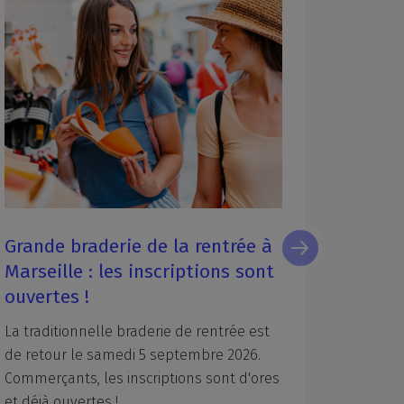
Grande braderie de la rentrée à
Zoom s
Marseille : les inscriptions sont
d'expl
ouvertes !
2025
La
traditionnelle
braderie
de
rentrée
est
Combien
de
retour
le
samedi
5
septembre
2026.
d’exten
Commerçants,
les
inscriptions
sont
d'ores
été acco
et
déjà
ouvertes
!
Aix-Mars