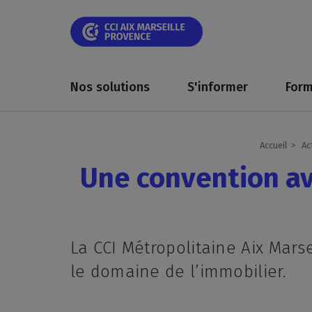
Skip
Skip
Aller
Skip
Skip
Panneau de gestion des cookies
to
to
au
to
to
main
main
contenu
breadcrumb
footer
navigation
navigation
principal
Main
navigation
Nos solutions
S'informer
Form
Accueil
Ac
Une convention av
La CCI Métropolitaine Aix Mars
le domaine de l’immobilier.