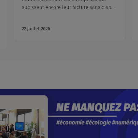
subissent encore leur facture sans disposer des outils pour inverser la tendance. La CCI métropolitaine Aix-Marseille-Provence (CCIAMP), lauréate du programme européen LIFE EcoSMEnergy cofinancé par l'Union européenne, propose aux entreprises un accompagnement adapté et gratuit pour les entreprises participantes.
22 juillet 2026