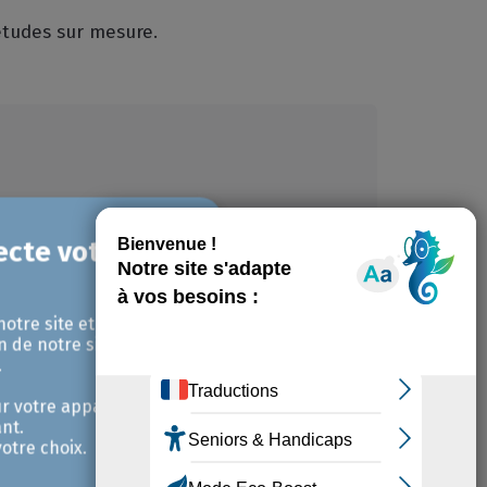
études sur mesure.
notre site et pour
ure
n de notre site avec
.
r votre appareil et /
nt.
otre choix.