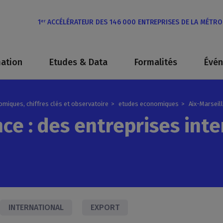
1
ACCÉLÉRATEUR DES 146 000 ENTREPRISES DE LA MÉTR
er
ation
Etudes & Data
Formalités
Évé
omiques, chiffres clés et observatoire
etudes economiques
Aix-Marseil
ce : des entreprises inte
INTERNATIONAL
EXPORT