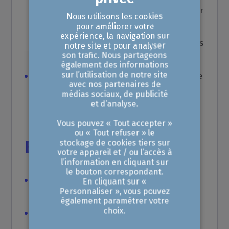
capacité d'hébergement du territoire par
Nous utilisons les cookies
pour améliorer votre
type (hôtellerie, campings, résidences
expérience, la navigation sur
secondaires), localisation des entreprises
notre site et pour analyser
son trafic. Nous partageons
caractéristiques du tourisme... ;
également des informations
sur l’utilisation de notre site
Fiche pays :
portrait statistique enrichi de
avec nos partenaires de
données qualitatives permettant d’avoir
médias sociaux, de publicité
et d’analyse.
le profil économique d'un pays.
Vous pouvez « Tout accepter »
ou « Tout refuser » le
Bénéfices Client
stockage de cookies tiers sur
votre appareil et / ou l’accès à
l’information en cliquant sur
le bouton correspondant.
Décisions basées sur des données
En cliquant sur «
Personnaliser », vous pouvez
précises et actualisées.
également paramétrer votre
choix.
Accès à des analyses exclusives grâce à