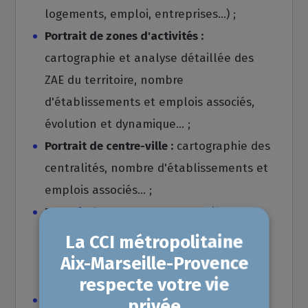
logements, emploi, entreprises...) ;
Portrait de zones d'activités :
cartographie et analyse détaillée des
ZAE du territoire, nombre
d'établissements et emplois associés,
évolution et dynamique... ;
Portrait de centre-ville :
cartographie des
centralités, nombre d'établissements et
emplois associés... ;
Portrait du commerce :
appareil
commercial du territoire, par typologie
de commerces, dépenses
commercialisables… ;
Portrait du tourisme :
cartographie de la