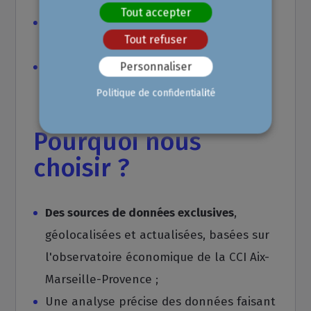
nos sources propriétaires.
Tout accepter
Techniques avancées de data science
Tout refuser
pour des insights pertinents.
Focus sur les dynamiques spécifiques de
Personnaliser
la région Aix-Marseille-Provence.
Politique de confidentialité
Pourquoi nous
choisir ?
Des sources de données exclusives
,
géolocalisées et actualisées, basées sur
l'observatoire économique de la CCI Aix-
Marseille-Provence ;
Une analyse précise des données faisant