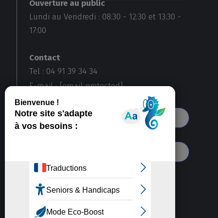
Ouverture au public
Lundi au Vendredi :
08:30
-
12:30
et
13:30
-
17:00
Contact
Tel : 04 91 39 34 34
E-mail :
[email protected]
Voir toutes nos agences
S'abonner à notre newsletter