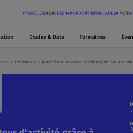
1
ACCÉLÉRATEUR DES 146 000 ENTREPRISES DE LA MÉTR
er
ation
Etudes & Data
Formalités
Évé
ccueil
Événements
Je maîtrise mon secteur d'activité grâce à Notebook
D
L
H
D
eur d'activité grâce à