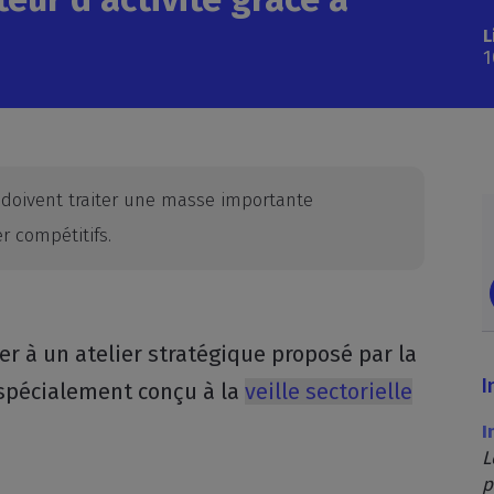
L
1
 doivent traiter une masse importante
r compétitifs.
er à un atelier stratégique proposé par la
I
 spécialement conçu à la
veille sectorielle
I
L
p