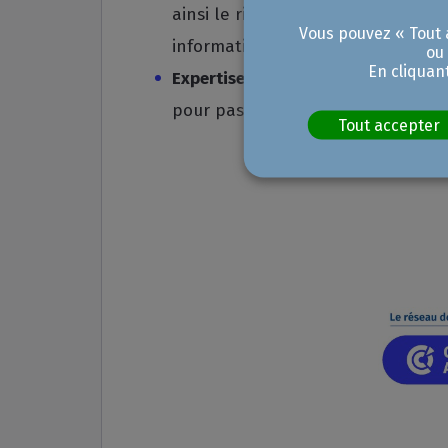
ainsi le risque d'hallucinations (e
Vous pouvez « Tout a
informations.
ou
En cliquan
Expertise territoriale
: session sou
pour passer de l'expérimentation à 
Tout accepter