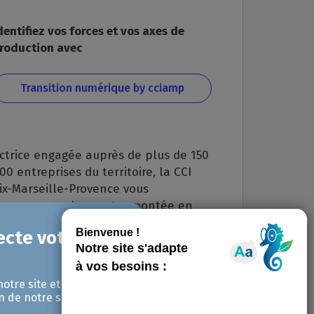
dentifiez vos forces et vos axes de
roduction avec
Transition numérique by cciamp
ctrice engagée auprès de plus de 150
00 entreprises du territoire, la CCI
ix-Marseille-Provence vous
ccompagne dans votre montée en
ompétence sur les usages
umériques, la veille, la cybersécurité
t la stratégie d’entreprise.
notre site et pour
n de notre site avec
.