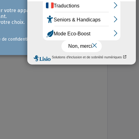
r votre appareil et /
nt.
ontact :
otre choix.
4 91 39 34 34
email protected]
e de confidentialité