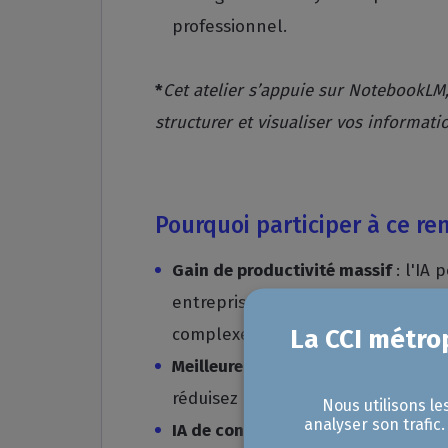
professionnel.
*
Cet atelier s’appuie sur NotebookLM,
structurer et visualiser vos informat
Pourquoi participer à ce re
Gain de productivité massif
: l'IA
entreprise de 40 % d'ici 2035 en 
complexes.
Meilleure prise de décision
: en maî
réduisez l'incertitude liée au la
Nous utilisons le
analyser son trafic
IA de confiance
: apprenez à utilise