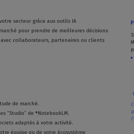
otre secteur grâce aux outils IA
P
 marché pour prendre de meilleures décisions
T
avec collaborateurs, partenaires ou clients
M
p
étude de marché.
C
q
ées “Studio” de
*
NotebookLM.
l
crets adaptés à votre activité.
votre équipe ou de votre écosystème