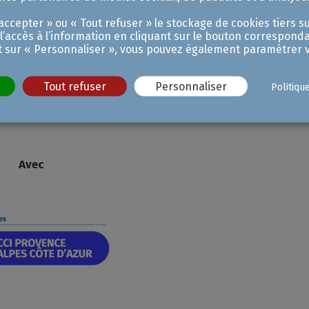
stimé à 8 %) et garantissant la traçabilité des
ccepter » ou « Tout refuser » le stockage de cookies tiers su
 l’accès à l’information en cliquant sur le bouton corresponda
C
t sur « Personnaliser », vous pouvez également paramétrer v
tenue par la CCIAMP, votre tiers de confiance
0
[
l'industrialisation de l'IA
Tout refuser
Personnaliser
Politiqu
Avec