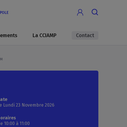
OPOLE
nements
La CCIAMP
Contact
LM
ate
e Lundi 23 Novembre 2026
oraires
e 10:00
à 11:00