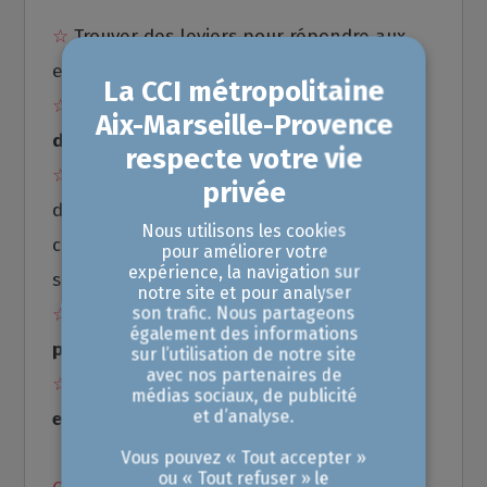
☆
Trouver des leviers pour répondre aux
enjeux liés à l'entrepreneuriat,
☆
Pour bien s'entourer et
réussir son
démarrage d’activité
,
☆
Pour développer son business
, grâce à
des ateliers pratiques (commercial,
Nous utilisons les cookies
communication, comptabilité) et des
pour améliorer votre
expérience, la navigation sur
sessions de speed-dating,
notre site et pour analyser
son trafic. Nous partageons
☆
Pour améliorer son pitch et sa
prise de
également des informations
parole en public
,
sur l’utilisation de notre site
avec nos partenaires de
☆
Pour connaitre l'
écosystème
médias sociaux, de publicité
et d’analyse.
entrepreneurial
et
consolider son réseau
Vous pouvez « Tout accepter »
ou « Tout refuser » le