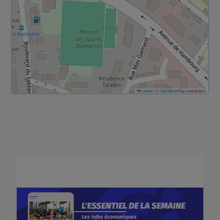
Leaflet
|
©
OpenStreetMap
contributors