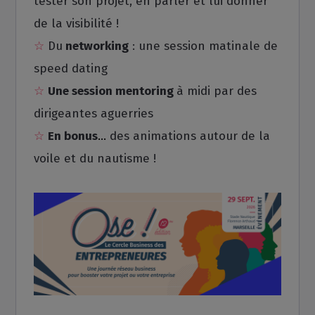
tester son projet, en parler et lui donner
de la visibilité !
☆
Du
networking
: une session matinale de
speed dating
☆
Une session mentoring
à midi par des
dirigeantes aguerries
☆
En bonus
...
des animations autour de la
voile et du nautisme !