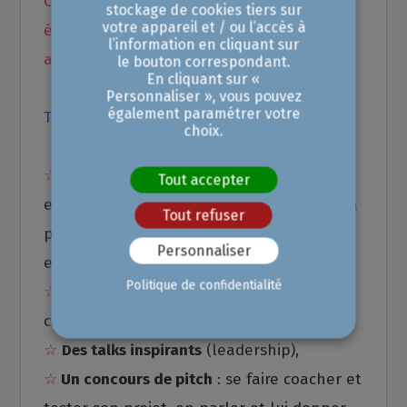
Cette 12ᵉ édition vous permettra
stockage de cookies tiers sur
votre appareil et / ou l’accès à
également de rencontrer et d'échanger
l’information en cliquant sur
avec des experts de différents domaines.
le bouton correspondant.
En cliquant sur «
Personnaliser », vous pouvez
également paramétrer votre
Temps forts de la journée :
choix.
☆
Deux tables rondes
sur l’écosystème
Tout accepter
entrepreneurial et le financement, avec la
Tout refuser
présence des acteurs de l'écosystème
Personnaliser
entrepreneurial et des réseaux féminins.
Politique de confidentialité
☆
Des ateliers pratiques
(réseau,
commercial, communication, IA…),
☆
Des talks inspirants
(leadership),
☆
Un concours de pitch
: se faire coacher et