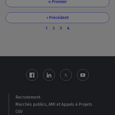
Première
« Premier
page
Page
‹ Précédent
précédente
Page
Page
Page
Page
1
2
3
4
courante
Recrutement
Marchés publics, AMI et Appels à Projets
CGV