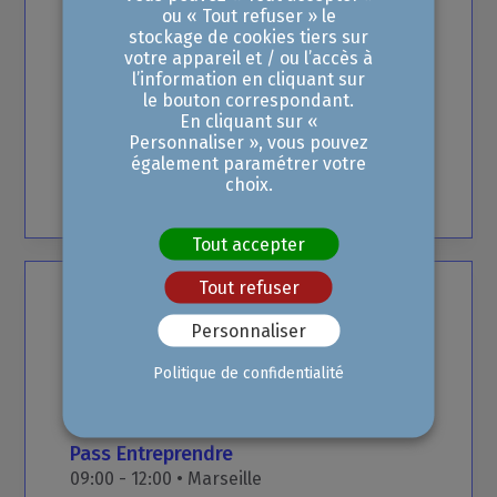
Novembre
2026
ou « Tout refuser » le
stockage de cookies tiers sur
votre appareil et / ou l’accès à
5
Jours
pour
Entreprendre
l’information en cliquant sur
09:00 - 17:00 •
Marseille
le bouton correspondant.
En cliquant sur «
Personnaliser », vous pouvez
également paramétrer votre
750,00 €
choix.
Tout accepter
Tout refuser
Personnaliser
Mardi
01
Décembre
2026
Politique de confidentialité
Pass
Entreprendre
09:00 - 12:00 •
Marseille