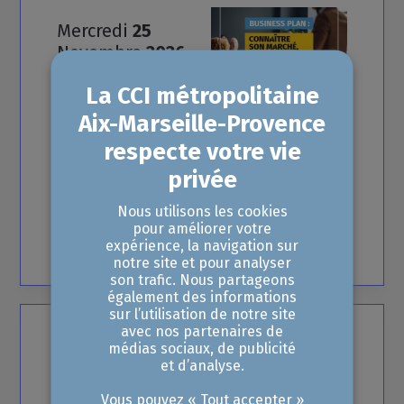
Mercredi
25
Novembre
2026
Business
plan
:
Connaitre
son
marché,
vendre
mieux
14:00 - 16:00 •
Marseille
Nous utilisons les cookies
pour améliorer votre
Gratuit
expérience, la navigation sur
notre site et pour analyser
son trafic. Nous partageons
également des informations
sur l’utilisation de notre site
avec nos partenaires de
Lundi
23
médias sociaux, de publicité
Novembre
et d’analyse.
au Vendredi
27
Vous pouvez « Tout accepter »