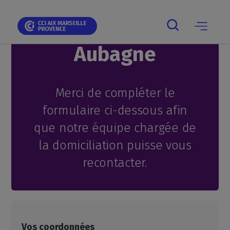
Domiciliez votre
Skip
Skip
Aller
Skip
Skip
Panneau de gestion des cookies
to
to
au
to
to
main
main
contenu
breadcrumb
footer
navigation
navigation
principal
entreprise à
Aubagne
Main
navigation
mobile
Merci de compléter le
formulaire ci-dessous afin
que notre équipe chargée de
la domiciliation puisse vous
recontacter.
Vos coordonnées