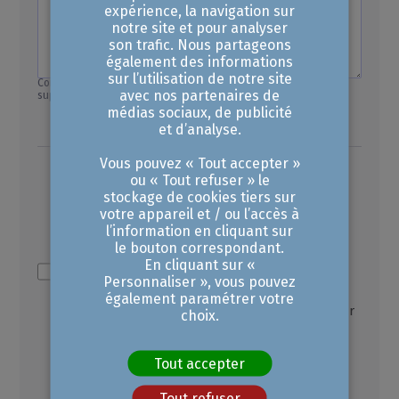
expérience, la navigation sur
notre site et pour analyser
son trafic. Nous partageons
également des informations
sur l’utilisation de notre site
Complétez ce champ si vous avez des informations
avec nos partenaires de
supplémentaires à nous transmettre.
médias sociaux, de publicité
et d’analyse.
Vous pouvez « Tout accepter »
ou « Tout refuser » le
J'affirme avoir pris connaissance de la
stockage de cookies tiers sur
politique de confidentialité
votre appareil et / ou l’accès à
de la CCIAMP
l’information en cliquant sur
concernant mes données personnelles
le bouton correspondant.
recueillies, et je consens à l'utilisation de
En cliquant sur «
celles-ci afin de que la CCIAMP puisse traiter
Personnaliser », vous pouvez
ma demande. Pour en savoir plus sur la
également paramétrer votre
gestion de vos données personnelles et pour
choix.
exercer vos droits, reportez-vous à notre
politique de confidentialité.
Tout accepter
Tout refuser