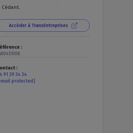
Cédant.
Accéder à TransEntreprises
éférence :
W04D008
ontact :
4 91 39 34 34
email protected]