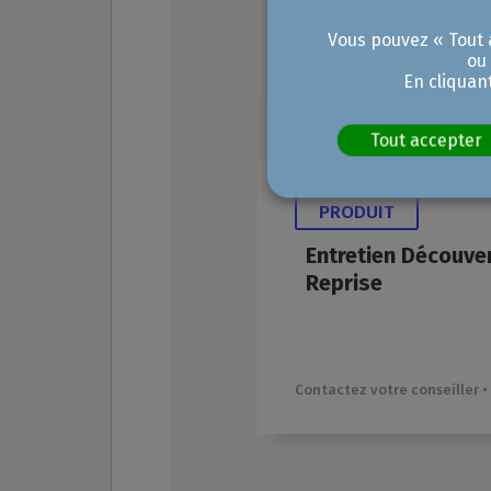
Vous pouvez « Tout a
Vous pourriez 
ou
En cliquan
intéressé(e) p
Tout accepter
PRODUIT
Entretien
Découve
Reprise
Contactez votre conseiller •