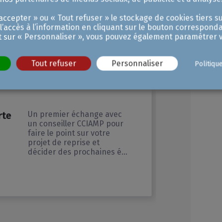
ccepter » ou « Tout refuser » le stockage de cookies tiers su
aussi être
 l’accès à l’information en cliquant sur le bouton corresponda
t sur « Personnaliser », vous pouvez également paramétrer v
ar
Tout refuser
Personnaliser
Politiqu
rte
Un premier échange avec
un conseiller CCIAMP pour
faire le point sur votre
projet de reprise et
décider des prochaines étapes