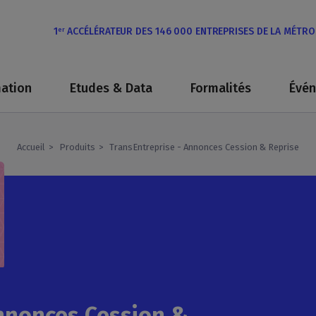
1
ACCÉLÉRATEUR DES 146 000 ENTREPRISES DE LA MÉTR
er
ation
Etudes & Data
Formalités
Évé
Accueil
Produits
TransEntreprise - Annonces Cession & Reprise
Annonces Cession &