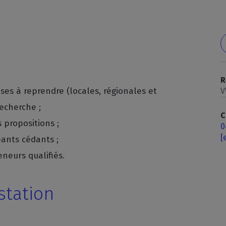
R
ses à reprendre (locales, régionales et
V
recherche ;
C
 propositions ;
0
[
eants cédants ;
eneurs qualifiés.
station