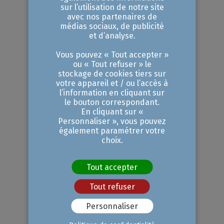
audit et
sur l’utilisation de notre site
avec nos partenaires de
négocier la
médias sociaux, de publicité
et d’analyse.
reprise
Vous pouvez « Tout accepter »
ou « Tout refuser » le
stockage de cookies tiers sur
Une fois que vos
votre appareil et / ou l’accès à
l’information en cliquant sur
observations vous auront
le bouton correspondant.
En cliquant sur «
mené à un choix en
Personnaliser », vous pouvez
particulier, vous pourrez
également paramétrer votre
choix.
auditer cette franchise. Il
est recommandé de faire
Tout accepter
intervenir des experts
Tout refuser
(avocats, experts-
Personnaliser
comptables, spécialistes de