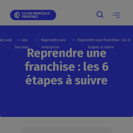
Skip
Skip
Aller
Skip
Skip
Panneau de gestion des cookies
to
to
au
to
to
main
main
contenu
breadcrumb
footer
navigation
navigation
principal
Main
navigation
mobile
Accueil
vos
Reprendre une
Reprendre une franchise : les 6
besoins
entreprise
étapes à suivre
Reprendre une
franchise : les 6
étapes à suivre