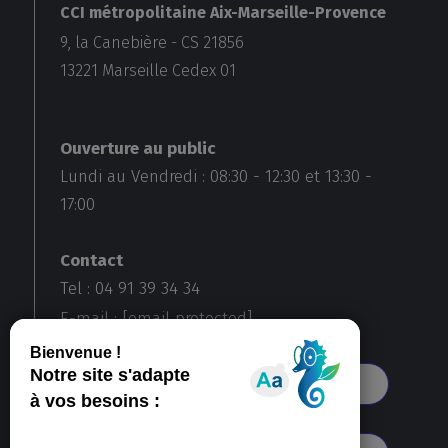
CCI métropolitaine Aix-Marseille-Provence
9, la Canebière - CS 21856
13221
Marseille Cedex 01
Ouverture au public
Lundi au Vendredi :
08:30
-
12:30
et
13:30
-
17:00
Contact
Tel : 04 91 39 34 34
E-mail :
[email protected]
Voir toutes nos agences