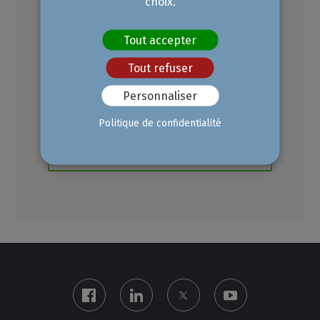
choix.
croissance (2022)
Retrouvez les principales
Tout accepter
données sur les PME à
forte croissance d’Aix-
Tout refuser
Marseille-Provence,
les secteurs d’activités représentés ainsi que la répartition géographique sur le territoire.
Personnaliser
Politique de confidentialité
Voir