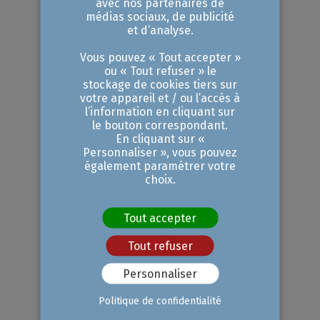
avec nos partenaires de
médias sociaux, de publicité
Recruter un(e) apprenti(e)
et d’analyse.
Combien vous coûterait un(e)
Vous pouvez « Tout accepter »
ou « Tout refuser » le
apprenti(e) ? Comment anticiper
stockage de cookies tiers sur
les éventuelles difficultés ?
votre appareil et / ou l’accès à
l’information en cliquant sur
le bouton correspondant.
En cliquant sur «
En savoir plus
Personnaliser », vous pouvez
également paramétrer votre
choix.
↗
Tout accepter
Dynamiser sa stratégie RH
Tout refuser
Personnaliser
Comment optimiser sa stratégie
RH pour améliorer la productivité
Politique de confidentialité