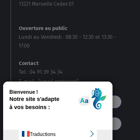
13221
Marseille Cedex 01
Ouverture au public
Lundi au Vendredi :
08:30
-
12:30
et
13:30
-
17:00
Contact
Tel : 04 91 39 34 34
E-mail :
[email protected]
Voir toutes nos agences
S'abonner à notre newsletter