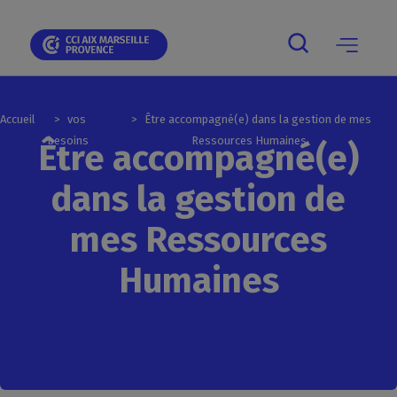
Skip
Skip
Aller
Skip
Skip
Panneau de gestion des cookies
to
to
au
to
to
main
main
contenu
breadcrumb
footer
navigation
navigation
principal
Main
navigation
mobile
Accueil
vos
Être accompagné(e) dans la gestion de mes
besoins
Ressources Humaines
Être accompagné(e)
dans la gestion de
mes Ressources
Humaines