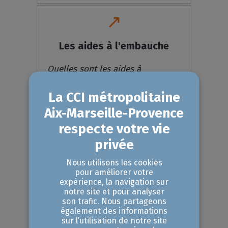
↗
Les aides à l'embauche
Quelles sont les aides à
l'embauche qui s'appliquent à
votre situation ? Combien vous
coûterait un(e) salarié(e)
supplémentaire ?
Nous utilisons les cookies
En savoir plus
pour améliorer votre
expérience, la navigation sur
notre site et pour analyser
son trafic. Nous partageons
également des informations
↗
sur l’utilisation de notre site