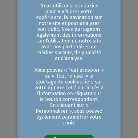
une vraie solidité à votre projet. C’est
Nous utilisons les cookies
la garantie d’avoir un plan de
pour améliorer votre
expérience, la navigation sur
transition qui tient la route et un
notre site et pour analyser
son trafic. Nous partageons
bilan totalement transparent.
également des informations
sur l’utilisation de notre site
avec nos partenaires de
Les étapes clés
médias sociaux, de publicité
et d’analyse.
pour réussir son
Vous pouvez « Tout accepter »
bilan carbone
ou « Tout refuser » le
stockage de cookies tiers sur
votre appareil et / ou l’accès à
De la collecte des données
l’information en cliquant sur
le bouton correspondant.
au plan de transition
En cliquant sur «
Personnaliser », vous pouvez
Pour un bilan carbone qui tient la
également paramétrer votre
choix.
route, tout commence par le haut :
la direction doit s'impliquer et