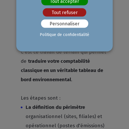
Tout accepter
désigner un pilote en interne pour
Tout refuser
coordonner le projet
. Une fois
Personnaliser
l'équipe en place, on passe au
recensement des données d'activité.
Politique de confidentialité
C'est ce travail de terrain qui permet
de
traduire votre comptabilité
classique en un véritable tableau de
bord environnemental
.
Les étapes sont :
La définition du périmètre
organisationnel (sites, filiales) et
opérationnel (postes d'émissions)