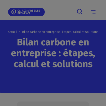
Skip
Skip
Aller
Skip
Skip
Panneau de gestion des cookies
to
to
au
to
to
main
main
contenu
breadcrumb
footer
navigation
navigation
principal
Main
navigation
mobile
Accueil
Bilan carbone en entreprise : étapes, calcul et solutions
Bilan carbone en
entreprise : étapes,
calcul et solutions