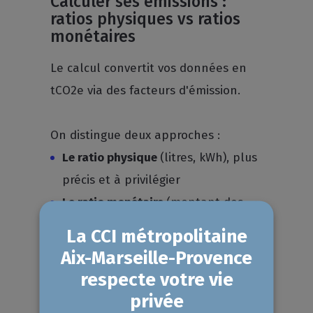
Calculer ses émissions :
ratios physiques vs ratios
monétaires
Le calcul convertit vos données en
tCO2e via des facteurs d'émission.
On distingue deux approches :
Le ratio physique
(litres, kWh), plus
précis et à privilégier
Le ratio monétaire
(montant des
factures), utilisé par défaut
En vous appuyant sur la base de
données de l’ADEME, vous donnerez