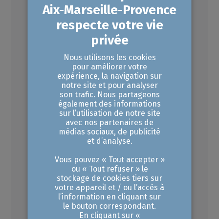
FORMATION
Référent Tourisme
Nous utilisons les cookies
pour améliorer votre
Durable (valable pour
expérience, la navigation sur
la labellisation Clef Verte)
notre site et pour analyser
son trafic. Nous partageons
Que vous soyez déjà
également des informations
sur l’utilisation de notre site
engagé dans une
avec nos partenaires de
démarche de
médias sociaux, de publicité
développement durable
et d’analyse.
ou que vous souhaitiez commencer votre parcours vers une démarche écoresponsable, cette formation d'une journée vous fournira les connaissances et les outils nécessaires pour faire progresser votre établissement dans la voie du Tourisme Durable.
Vous pouvez « Tout accepter »
ou « Tout refuser » le
Découvrir ce produit
stockage de cookies tiers sur
votre appareil et / ou l’accès à
l’information en cliquant sur
le bouton correspondant.
En cliquant sur «