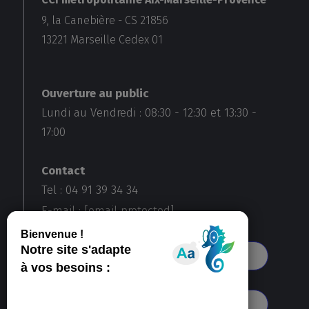
9, la Canebière - CS 21856
13221
Marseille Cedex 01
Ouverture au public
Lundi au Vendredi :
08:30
-
12:30
et
13:30
-
17:00
Contact
Tel : 04 91 39 34 34
E-mail :
[email protected]
Voir toutes nos agences
S'abonner à notre newsletter