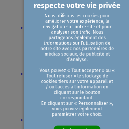
comptabilité est une "solution
compatible" capable de
Nous utilisons les cookies pour
communiquer avec le PPF
améliorer votre expérience, la
navigation sur notre site et pour
Nettoyage des données clients
:
analyser son trafic. Nous
assurez-vous de disposer du
partageons également des
informations sur l’utilisation de
numéro SIREN
exact de l'ensemble
notre site avec nos partenaires de
médias sociaux, de publicité et
de vos clients professionnels
d’analyse.
établis en France
Vous pouvez « Tout accepter » ou «
Consultation des prestataires
: si
Tout refuser » le stockage de
cookies tiers sur votre appareil et
vos besoins sont complexes, vous
/ ou l’accès à l’information en
pouvez déjà
consulter la liste des
cliquant sur le bouton
correspondant.
plateformes agréées
pour
En cliquant sur « Personnaliser »,
vous pouvez également
comparer les services proposés
paramétrer votre choix.
Organisation interne
: désignez un