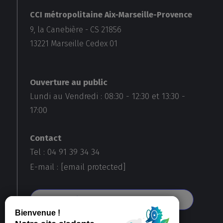
CCI métropolitaine Aix-Marseille-Provence
9, la Canebière - CS 21856
13221
Marseille Cedex 01
Ouverture au public
Lundi au Vendredi :
08:30
-
12:30
et
13:30
-
17:00
Contact
Tel : 04 91 39 34 34
E-mail :
[email protected]
Voir toutes nos agences