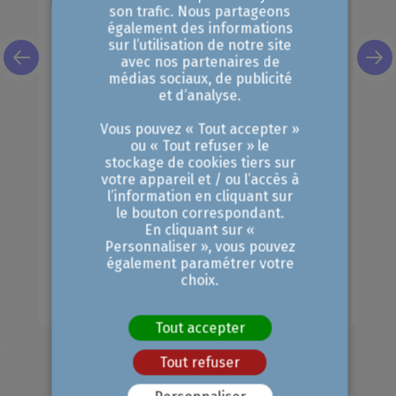
son trafic. Nous partageons
également des informations
sur l’utilisation de notre site
LIFE EcoSMEnergy : prenez en
avec nos partenaires de
main votre efficacité
médias sociaux, de publicité
et d’analyse.
énergétique
Vous pouvez « Tout accepter »
L'énergie représente l’un des premiers
ou « Tout refuser » le
postes de coûts des industries
stockage de cookies tiers sur
votre appareil et / ou l’accès à
manufacturières. Et pourtant,
l’information en cliquant sur
nombreuses sont les entreprises qui
le bouton correspondant.
En cliquant sur «
subissent encore leur facture sans disposer des outils pour inverser la tendance. La CCI métropolitaine Aix-Marseille-Provence (CCIAMP), lauréate du programme européen LIFE EcoSMEnergy cofinancé par l'Union européenne, propose aux entreprises un accompagnement adapté et gratuit pour les entreprises participantes.
Personnaliser », vous pouvez
également paramétrer votre
choix.
22 juillet 2026
Tout accepter
Tout refuser
Voir toutes les actualités