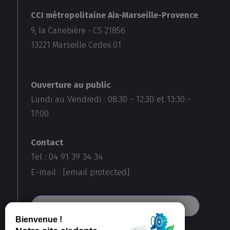
CCI métropolitaine Aix-Marseille-Provence
9, la Canebière - CS 21856
13221
Marseille Cedex 01
Ouverture au public
Lundi au Vendredi :
08:30
-
12:30
et
13:30
-
17:00
Contact
Tel : 04 91 39 34 34
E-mail :
[email protected]
Voir toutes nos agences