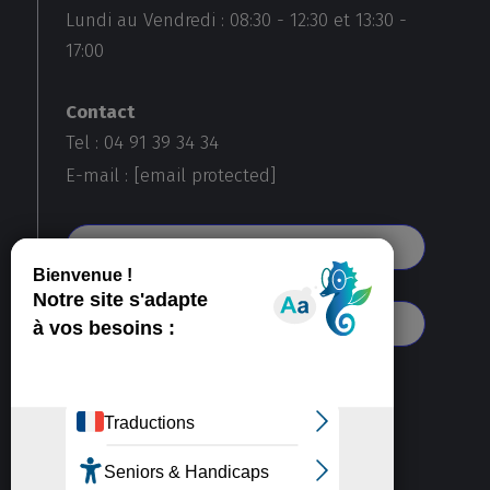
Lundi au Vendredi :
08:30
-
12:30
et
13:30
-
17:00
Contact
Tel : 04 91 39 34 34
E-mail :
[email protected]
Voir toutes nos agences
S'abonner à notre newsletter