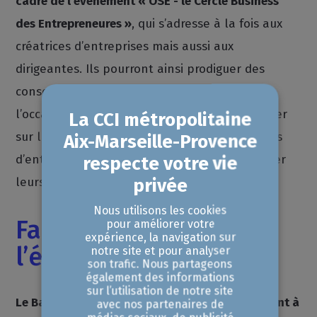
cadre de l’événement « OSE - le Cercle Business
des Entrepreneures »
, qui s’adresse à la fois aux
créatrices d’entreprises mais aussi aux
dirigeantes. Ils pourront ainsi prodiguer des
conseils juridiques, comptables, financiers à
l’occasion de cet événement qui vise à informer
sur les solutions qui s’offrent aux futures chefs
d’entreprise et entrepreneurs et faire rayonner
leurs projets.
Nous utilisons les cookies
Faire rayonner
pour améliorer votre
expérience, la navigation sur
l’écosystème local
notre site et pour analyser
son trafic. Nous partageons
également des informations
sur l’utilisation de notre site
Le Barreau d’Aix en Provence s’engage également à
avec nos partenaires de