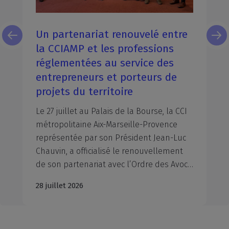
Un partenariat renouvelé entre
la CCIAMP et les professions
réglementées au service des
entrepreneurs et porteurs de
projets du territoire
Le 27 juillet au Palais de la Bourse, la CCI
métropolitaine Aix-Marseille-Provence
représentée par son Président Jean-Luc
Chauvin, a officialisé le renouvellement
de son partenariat avec l’Ordre des Avocats du Barreau d’Aix-en-Provence, représenté par Monsieur le Bâtonnier Xavier PIETRA, l’Ordre des Avocats du Barreau de Marseille, représenté par Maître Marie-Dominique Poinso-Pourtal, Bâtonnière et Maître Jean-Michel Ollier, Vice-Bâtonnier, la Chambre départementale des Notaires des Bouches-du-Rhône, représentée par Maître Alexis Boyer en l'absence de son Président, Maître Jean-Michel Moulin, et le Conseil Régional de l’Ordre des Experts-Comptables Provence-Alpes-Côte d’Azur, représenté par son Président, Nicolas Férand. À travers la signature de ces conventions, la CCIAMP et l’interprofession du droit et du chiffre réaffirment leur volonté commune de mobiliser leurs expertises respectives au profit des entrepreneurs et des dirigeants d'entreprise du territoire.
28 juillet 2026