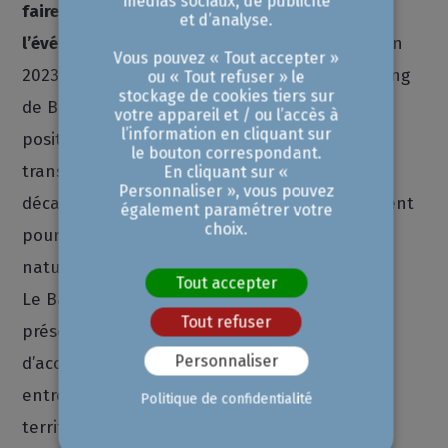
médias sociaux, de publicité
faire rayonner l'écosystème local au travers de
et d’analyse.
l’événement « Territoires en ACTIONS »
. L’édition
Vous pouvez « Tout accepter »
2023 se tiendra sur le territoire Ouest de l’Etang
ou « Tout refuser » le
stockage de cookies tiers sur
de Berre et portera sur le nouveau
votre appareil et / ou l’accès à
l’information en cliquant sur
positionnement de ce territoire et sa
le bouton correspondant.
transformation liée notamment à la
En cliquant sur «
Personnaliser », vous pouvez
décarbonation et aux opportunités qui s’ouvrent
également paramétrer votre
choix.
pour les activités de sports, loisirs de pleine
nature, tourisme.
Tout accepter
Le Barreau d’Aix en Provence sera également
Tout refuser
présent au prochain événement qui permet
Personnaliser
d’accueillir et de faire la connaissance des
entreprises nouvellement installées sur son
Politique de confidentialité
territoire.