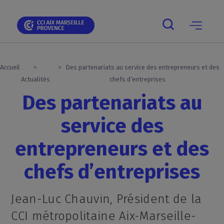
Skip
Skip
Aller
Skip
Skip
Panneau de gestion des cookies
to
to
au
to
to
main
main
contenu
breadcrumb
footer
navigation
navigation
principal
Main
navigation
mobile
Accueil
Des partenariats au service des entrepreneurs et des
Actualités
chefs d’entreprises
Des partenariats au
service des
entrepreneurs et des
chefs d’entreprises
Jean-Luc Chauvin, Président de la
CCI métropolitaine Aix-Marseille-