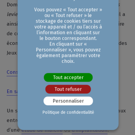
Dominique Billé a planché pour «
identifier les
Vous pouvez « Tout accepter »
leviers de cette filière à forts enjeux
». Ce travail a
ou « Tout refuser » le
stockage de cookies tiers sur
ainsi permis de dégager 12 axes à même de faire
votre appareil et / ou l’accès à
l’information en cliquant sur
de ce secteur un véritable levier d’attractivité
le bouton correspondant.
économique pour le territoire, dans le sillage des
En cliquant sur «
Personnaliser », vous pouvez
Jeux Olympiques de 2024.
également paramétrer votre
choix.
Consulter l’étude sport
Tout accepter
Tout refuser
En savoir plus
Personnaliser
Un savoir-faire qui peut également être utile aux
Politique de confidentialité
entreprises, par exemple pour la réalisation
d’une
étude de marché
ou
d’implantation
.