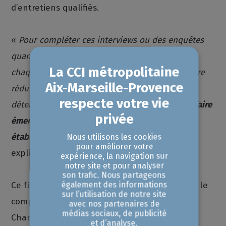
d’entretiens qualifiés.
«
Pour compléter ces interviews ou des enquêtes
quantitatives, nous organisons également pour
chaque étude des focus groupes, avec un nombre
réduit d’acteurs. Car l’exercice vise bien à
déterminer les enjeux prioritaires de la filière,
faire
émerger des idées et des solutions pour, in fine,
établir des pistes d’actions à développer
»,
Nous utilisons les cookies
pour améliorer votre
explique l’analyste économique.
expérience, la navigation sur
notre site et pour analyser
son trafic. Nous partageons
également des informations
Ce fût le cas pour
l’étude Sport
, réalisée pour le
sur l’utilisation de notre site
compte de la CCI Provence-Alpes-Côte d’Azur.
avec nos partenaires de
médias sociaux, de publicité
Chargée de cette étude au sein de la CCIAMP,
et d’analyse.