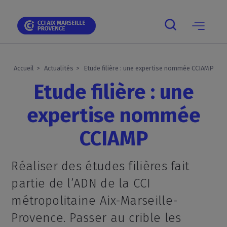
Skip
Skip
Aller
Skip
Skip
Panneau de gestion des cookies
to
to
au
to
to
main
main
contenu
breadcrumb
footer
navigation
navigation
principal
Main
navigation
mobile
Accueil
Actualités
Etude filière : une expertise nommée CCIAMP
Etude filière : une
expertise nommée
CCIAMP
Réaliser des études filières fait
partie de l’ADN de la CCI
métropolitaine Aix-Marseille-
Provence. Passer au crible les