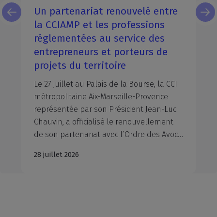
Un partenariat renouvelé entre
la CCIAMP et les professions
réglementées au service des
entrepreneurs et porteurs de
projets du territoire
Le 27 juillet au Palais de la Bourse, la CCI
métropolitaine Aix-Marseille-Provence
représentée par son Président Jean-Luc
Chauvin, a officialisé le renouvellement
de son partenariat avec l’Ordre des Avocats du Barreau d’Aix-en-Provence, représenté par Monsieur le Bâtonnier Xavier PIETRA, l’Ordre des Avocats du Barreau de Marseille, représenté par Maître Marie-Dominique Poinso-Pourtal, Bâtonnière et Maître Jean-Michel Ollier, Vice-Bâtonnier, la Chambre départementale des Notaires des Bouches-du-Rhône, représentée par Maître Alexis Boyer en l'absence de son Président, Maître Jean-Michel Moulin, et le Conseil Régional de l’Ordre des Experts-Comptables Provence-Alpes-Côte d’Azur, représenté par son Président, Nicolas Férand. À travers la signature de ces conventions, la CCIAMP et l’interprofession du droit et du chiffre réaffirment leur volonté commune de mobiliser leurs expertises respectives au profit des entrepreneurs et des dirigeants d'entreprise du territoire.
28 juillet 2026