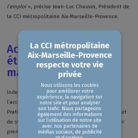
l’emploi
», précise Jean-Luc Chauvin, Président de
la CCI métropolitaine Aix-Marseille-Provence.
Accompagnement des
étudiants et
masterclass
Nous utilisons les cookies
pour améliorer votre
Indeed apportera aussi son expertise dans
expérience, la navigation sur
l’accompagnement des étudiants de l’Ecole
notre site et pour analyser
son trafic. Nous partageons
Pratique dans leur recherche d’apprentissage et
également des informations
sur l’utilisation de notre site
de stage et, à terme, dans la recherche de leur
avec nos partenaires de
premier emploi après l’obtention de leur
médias sociaux, de publicité
et d’analyse.