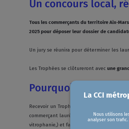
Un concours local, ré
Tous les commerçants du territoire Aix-Mar
2025 pour déposer leur dossier de candidat
Un jury se réunira pour déterminer les laur
Les Trophées se clôtureront avec
une gran
Pourquoi participer
Recevoir un Trophée du Commerce est une
Nous utilisons le
commerçant lauréat est invité à une remise
analyser son trafic
vitrophanie,) et fait l’objet d’un communi