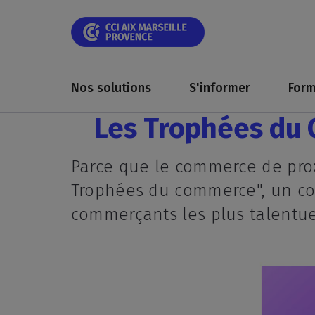
Skip
Skip
Aller
Skip
Skip
Panneau de gestion des cookies
to
to
au
to
to
main
main
contenu
breadcrumb
footer
navigation
navigation
principal
Main
navigation
Nos solutions
S'informer
Form
Les Trophées du C
Parce que le commerce de proxim
Trophées du commerce", un con
commerçants les plus talentue