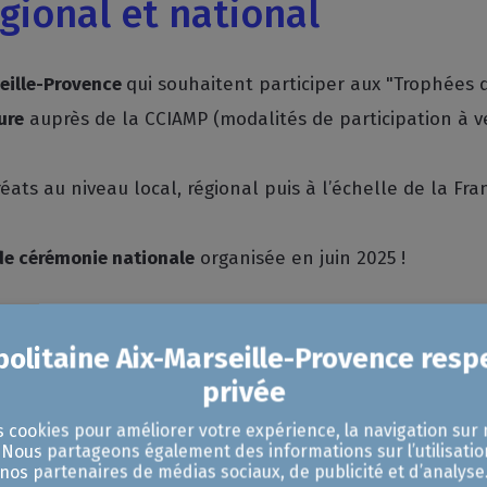
gional et national
seille-Provence
qui souhaitent participer aux "Trophée
ure
auprès de la CCIAMP (modalités de participation à ve
éats au niveau local, régional puis à l’échelle de la Fra
de cérémonie nationale
organisée en juin 2025 !
 aux « Trophées du commer
 récompense honorifique qui engendre
de la visibilité 
s cookies pour améliorer votre expérience, la navigation sur 
 de trophée nationale, il reçoit plusieurs
outils de co
. Nous partageons également des informations sur l’utilisatio
qué de presse et de communication dans le réseau CCI.
nos partenaires de médias sociaux, de publicité et d’analyse