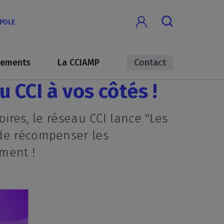
OPOLE
nements
La CCIAMP
Contact
 CCI à vos côtés !
oires, le réseau CCI lance "Les
 de récompenser les
gement !