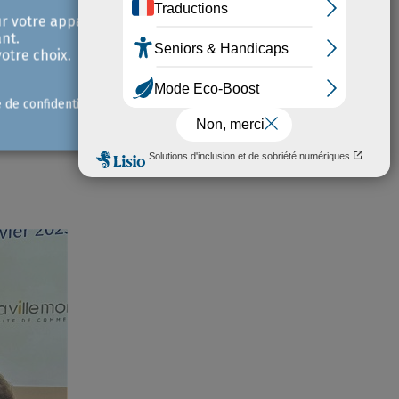
r votre appareil et /
nt.
pportunités nouvelles au service des
otre choix.
e régionale du Groupe La Poste.
e de confidentialité