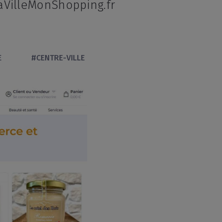
aVilleMonShopping.fr
E
#CENTRE-VILLE