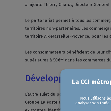
», ajoute Thierry Chardy, Directeur Généra
Le partenariat permet à tous les commerça
territoires non-partenaires. Les commerç
territoire Aix-Marseille-Provence, pour les
Les consommateurs bénéficient de leur cô
supérieures à 50€** dans les commerces du te
Développer la logist
L’autre sujet du partenariat concerne la l
Nous utilisons le
Groupe La Poste travailleront ainsi main da
analyser son trafic
existantes, identifier des projets innovant