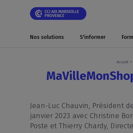
Skip
Skip
Aller
Skip
Skip
Panneau de gestion des cookies
to
to
au
to
to
main
main
contenu
breadcrumb
footer
navigation
navigation
principal
Main
navigation
Nos solutions
S'informer
Form
Accueil
MaVilleMonShopp
Jean-Luc Chauvin, Président d
janvier 2023 avec Christine Bo
Poste et Thierry Chardy, Dire