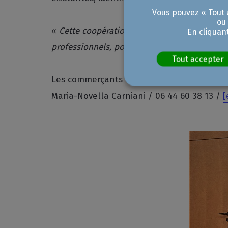
Vous pouvez « Tout a
ou
«
Cette coopération renforcée avec la CCI su
En cliquan
professionnels, pour renforcer l’attractivité d
Tout accepter
Les commerçants intéressés à s'inscrire su
Maria-Novella Carniani / 06 44 60 38 13 /
[