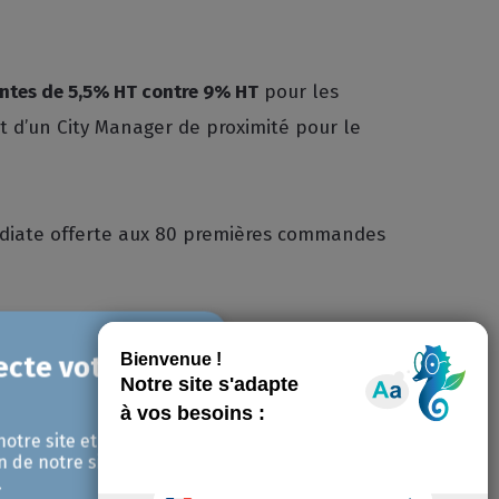
entes de 5,5% HT contre 9% HT
pour les
 d’un City Manager de proximité pour le
édiate offerte aux 80 premières commandes
mise en place de la ZFE-m. La CCIAMP et le
notre site et pour
t et faire connaitre les solutions
n de notre site avec
.
périmentation.