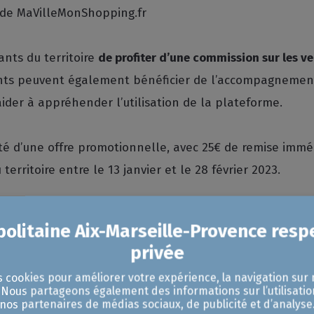
l de MaVilleMonShopping.fr
nts du territoire
de profiter d’une commission sur les v
ants peuvent également bénéficier de l’accompagnement
 aider à appréhender l’utilisation de la plateforme.
té d’une offre promotionnelle, avec 25€ de remise imm
rritoire entre le 13 janvier et le 28 février 2023.
ique urbaine
ogistique urbaine, de plus en plus prégnante depuis la 
s cookies pour améliorer votre expérience, la navigation sur 
ns la main pour sensibiliser les commerçants sur le suje
. Nous partageons également des informations sur l’utilisatio
nos partenaires de médias sociaux, de publicité et d’analyse
s et en étudier la possibilité de mettre en place une ex