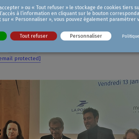
ccepter » ou « Tout refuser » le stockage de cookies tiers su
 l’accès à l’information en cliquant sur le bouton corresponda
r la livraison de marchandises en centre-ville ouvre des o
t sur « Personnaliser », vous pouvez également paramétrer v
u territoire
», conclut Christine Bord Le Tallec, délégué
Tout refuser
Personnaliser
Politiqu
r la
plateforme
peuvent contacter :
email protected]