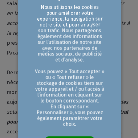
salariés.
« Nous aurons peut-être un rôle à jouer
Nous utilisons les cookies
pour améliorer votre
en la matière, puisque dans notre ADN, nous
expérience, la navigation sur
accompagnons aussi les collaborateurs candidats à
notre site et pour analyser
son trafic. Nous partageons
la reprise »
, avance de son côté Alain Maissa,
également des informations
sur l’utilisation de notre site
président de la délégation régionale des Scop
avec nos partenaires de
Paca et Corse.
médias sociaux, de publicité
et d’analyse.
Vous pouvez « Tout accepter »
Dernière priorité mise en exergue, l’évolution
ou « Tout refuser » le
nécessaire de l’accompagnement, dans un
stockage de cookies tiers sur
votre appareil et / ou l’accès à
monde contraint de muter à plus forte raison
l’information en cliquant sur
le bouton correspondant.
aujourd’hui.
« Face à cela, on essaie de trouver des
En cliquant sur «
solutions nouvelles.
La CCIAMP aura un rôle central
Personnaliser », vous pouvez
également paramétrer votre
pour mutualiser, porter des projets communs
»
,
choix.
accentue Florence Dibon, présidente de l’IRCE.