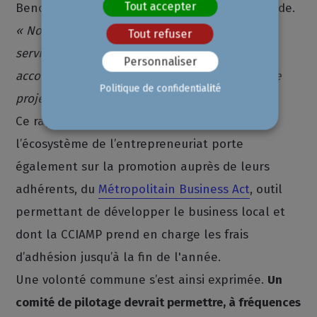
Tout accepter
Benoit Nicolaï, directeur général de PCE, abonde.
« Nous entendons accélérer la partie offre de
Tout refuser
services, notamment la digitalisation de notre
Personnaliser
accompagnement. Car de nombreux porteurs de
Politique de confidentialité
projets souhaitent passer par la visio »
.
Ce rapprochement avec les structures de
l’écosystème de l’entrepreneuriat porte
également sur la promotion auprès de leurs
adhérents, du
Métropolitain Business Act
, outil
permettant de développer le business local et
dont la CCIAMP prend en charge les frais
d’adhésion jusqu’à la fin de l'année.
Une volonté commune s’est ainsi exprimée.
Un
comité de pilotage devrait permettre, à fréquences