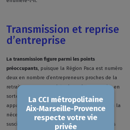
énumère-t-il.
Transmission et reprise
d’entreprise
La transmission figure parmi les points
préoccupants
, puisque la Région Paca est numéro
deux en nombre d’entrepreneurs proches de la
retraite, avec 40 000 à horizon cinq ans. Faire en
sorte que ces entreprises ne meurent pas
apparaît donc comme un véritable enjeu, d’où la
nécessité de mieux détecter les cédants et de
susciter des vocations de repreneurs parmi les