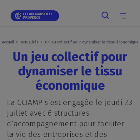
Skip
Skip
Aller
Skip
Skip
Panneau de gestion des cookies
to
to
au
to
to
main
main
contenu
breadcrumb
footer
navigation
navigation
principal
Main
navigation
mobile
Accueil
Actualités
Un jeu collectif pour dynamiser le tissu économique
Un jeu collectif pour
dynamiser le tissu
économique
La CCIAMP s’est engagée le jeudi 23
juillet avec 6 structures
d’accompagnement pour faciliter
la vie des entreprises et des