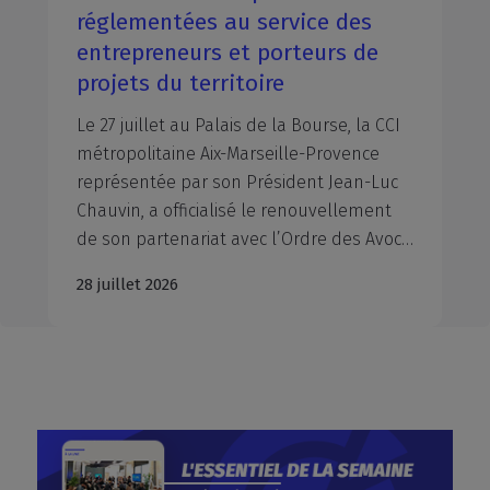
réglementées au service des
entrepreneurs et porteurs de
projets du territoire
Le 27 juillet au Palais de la Bourse, la CCI
métropolitaine Aix-Marseille-Provence
représentée par son Président Jean-Luc
Chauvin, a officialisé le renouvellement
de son partenariat avec l’Ordre des Avocats du Barreau d’Aix-en-Provence, représenté par Monsieur le Bâtonnier Xavier PIETRA, l’Ordre des Avocats du Barreau de Marseille, représenté par Maître Marie-Dominique Poinso-Pourtal, Bâtonnière et Maître Jean-Michel Ollier, Vice-Bâtonnier, la Chambre départementale des Notaires des Bouches-du-Rhône, représentée par Maître Alexis Boyer en l'absence de son Président, Maître Jean-Michel Moulin, et le Conseil Régional de l’Ordre des Experts-Comptables Provence-Alpes-Côte d’Azur, représenté par son Président, Nicolas Férand. À travers la signature de ces conventions, la CCIAMP et l’interprofession du droit et du chiffre réaffirment leur volonté commune de mobiliser leurs expertises respectives au profit des entrepreneurs et des dirigeants d'entreprise du territoire.
28 juillet 2026